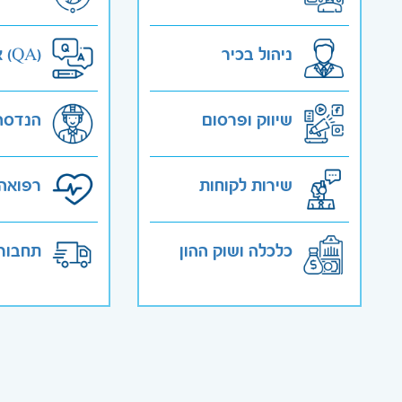
ניהול בכיר
אבטחת איכות (QA)
שיווק ופרסום
הנדסה
שירות לקוחות
רפואה 
כלכלה ושוק ההון
תחבורה