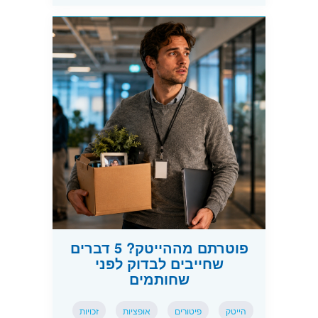
פוטרתם מההייטק? 5 דברים
שחייבים לבדוק לפני
שחותמים
הייטק
פיטורים
אופציות
זכויות