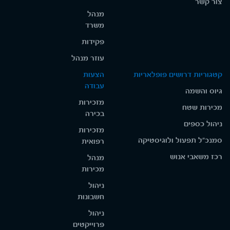
צור קשר
מנהל
משרד
פקידות
עוזר מנהל
קטגוריות דרושים פופלאריות
הצעות
עבודה
גיוס והשמה
מזכירות
מכירות שטח
בכירה
ניהול כספים
מזכירות
סמנכ"ל תפעול ולוגיסטיקה
רפואית
רכז משאבי אנוש
מנהל
מכירות
ניהול
חשבונות
ניהול
פרוייקטים