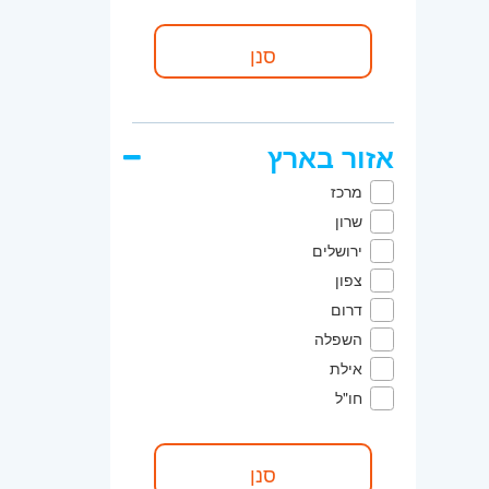
אזור בארץ
מרכז
שרון
ירושלים
צפון
דרום
השפלה
אילת
חו"ל