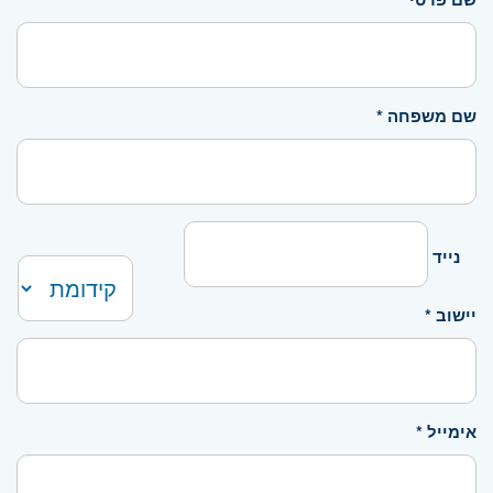
שם משפחה *
נייד
יישוב *
אימייל *