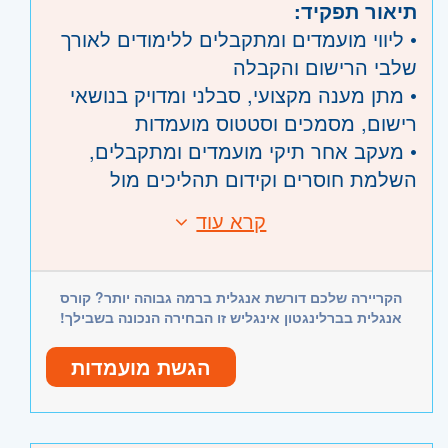
תיאור תפקיד:
ירושלים
- יהודה ושומרון
• ליווי מועמדים ומתקבלים ללימודים לאורך
השפלה
- ראשון לציון ונס- ציונה, רמלה לוד,
שלבי הרישום והקבלה
רחובות, יבנה
• מתן מענה מקצועי, סבלני ומדויק בנושאי
רישום, מסמכים וסטטוס מועמדות
• מעקב אחר תיקי מועמדים ומתקבלים,
השלמת חוסרים וקידום תהליכים מול
ממשקים פנים-ארגוניים
קרא עוד
דרישות:
• עבודה שוטפת עם בתי הספר, יועצי
•
השכלה אקדמית - חובה
הלימודים וגורמים נוספים בקמפוס
• תודעת שירות גבוהה
• ריכוז נתונים, הפקת דוחות וסיוע בבקרה על
הקריירה שלכם דורשת אנגלית ברמה גבוהה יותר? קורס
• יכולת עמידה בלחץ וריבוי משימות
תהליכי הרישום והקבלה
אנגלית בברלינגטון אינגליש זו הבחירה הנכונה בשבילך!
• יכולת הבעה גבוהה בכתב ובע"פ
• השתלבות
במשרה מלאה
בסביבת עבודה
• יכולת עבודה בצוות
הגשת מועמדות
דינמית, שירותית ומרובת ממשקים
•
היכרות עם סביבת עבודה ממוחשבת
•
עבודה בקמפוס האוניברסיטה בהרצליה
• יכולת קליטה מהירה ושליטה בפרטי מידע
היקף משרה:
משרה מלאה
רב