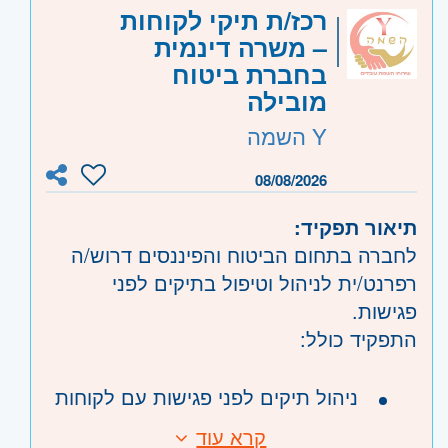
אזור:
מרכז
- תל אביב, פתח תקווה, רמת גן
רכז/ת תיקי לקוחות
וגבעתיים, בקעת אונו וגבעת שמואל, חולון
– משרה דינמית
ובת-ים, מודיעין
בחברת ביטוח
שרון
- חדרה וזכרון יעקב, נתניה ועמק חפר,
מובילה
רעננה, כפר סבא והוד השרון, ראש העין,
Y השמה
הרצליה ורמת השרון
ירושלים
- ירושלים, יהודה ושומרון, בית שמש
08/08/2026
דרום
- אשדוד, אשקלון
תיאור תפקיד:
השפלה
- ראשון לציון ונס- ציונה, רמלה לוד,
לחברה בתחום הביטוח והפיננסים דרוש/ה
רחובות, יבנה
רפרנט/ית לניהול וטיפול בתיקים לפני
פגישות.
התפקיד כולל:
ניהול תיקים לפני פגישות עם לקוחות
בקשה מסמכים, בדיקת פוליסות,
קרא עוד