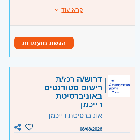
עבודה במשמרות של בוקר וערב + שישי
קרא עוד
דרישות:
לסירוגין.
ניסיון במכירות - יתרון לא חובה.
יכולת מכירה גבוה.
שירותיות.
הגשת מועמדות
מוטיבציה גבוהה.
היקף משרה:
משרה מלאה
,
משרה חלקית
,
משמרות
דרוש/ה רכז/ת
קוד משרה:
JB-405
רישום סטודנטים
אזור:
מרכז
- תל אביב, פתח תקווה, רמת גן
באוניברסיטת
וגבעתיים, בקעת אונו וגבעת שמואל, חולון
רייכמן
ובת-ים
אוניברסיטת רייכמן
שרון
- חדרה וזכרון יעקב, נתניה ועמק חפר,
רעננה, כפר סבא והוד השרון, ראש העין,
08/08/2026
הרצליה ורמת השרון