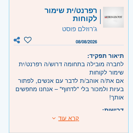
• סדר, דיוק, אחריות אישית גבוהה ויכולת
קוד משרה:
JB-534
רפרנט/ית שימור
ירידה לפרטים
לקוחות
אזור:
מרכז
- תל אביב, פתח תקווה, רמת גן
• יכולת עבודה בסביבה מרובת משימות,
ג'רוזלם פוסט
וגבעתיים
עמידה בלוחות זמנים ותיעדוף נכון
שרון
- חדרה וזכרון יעקב, נתניה ועמק חפר,
• אנגלית ברמה טובה
08/08/2026
רעננה, כפר סבא והוד השרון, ראש העין,
הרצליה ורמת השרון
תיאור תפקיד:
לחברה מובילה בתחומה דרוש/ה רפרנט/ית
שימור לקוחות
אם את/ה אוהב/ת לדבר עם אנשים, לפתור
בעיות ולמכור בלי "לדחוף" – אנחנו מחפשים
אותך!
דרישות:
קרא עוד
מה בתפקיד?
* מענה ללקוחות טלפוני