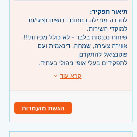
תיאור תפקיד:
לחברה מובילה בתחום דרושים נציגי/ות
למוקדי השירות.
שיחות נכנסות בלבד - לא כולל מכירות!!!
אווירה צעירה, שמחה, דינאמית ועם
פוטנציאל להתקדם
לתפקידים בעלי אופי ניהולי בעתיד.
משרה של 8.5 שעות ביום - 08:00 - 16:30
קרא עוד
דרישות:
אופציה למשמרות ערב.
אוריינטציה שירותית - חובה.
***ללא ימי שישי***
ניסיון קודם - יתרון.
עבודה כעובדי חברה מהיום הראשון, חדר
אוכל, חדר כושר, נופשי חברה לחו״ל,
היקף משרה:
משרה מלאה
,
משרה חלקית
,
הגשת מועמדות
אופציות קידום רבות.
משרה זמנית
,
משמרות
,
לפי שעות
קוד משרה:
JB-539