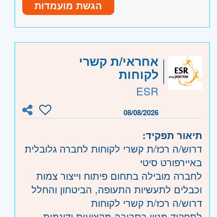
תיאום ומעקב אחר טיפול בתקלות מול
הגשת מועמדות
בסיסיות במחשבים, טלפונים ניידים וציוד
גורמים פנימיים וחיצוניים
קצה – חובה
עבודה שוטפת מול מחלקות החברה
שליטה מלאה ביישומי Office ובסביבה
משרה מלאה א-ה 8-17
ממוחשבת
מיקום המשרה אזור רמת ישי צומת המוביל
היקף משרה:
משרה מלאה
אחראי/ת קשרי
יכולת עבודה עצמאית ובצוות
לקוחות
יחסי אנוש מעולים ותודעת שירות גבוהה
קוד משרה:
2033
סדר, ארגון ויכולת טיפול במספר משימות
ESR
אזור:
צפון
- עפולה, נצרת ובית שאן
במקביל
08/08/2026
תיאור תפקיד:
דרוש/ה רכז/ת קשרי לקוחות לחברה גלובלית
באיירפורט סיטי
לחברה מובילה בתחום פיתוח וייצור צמות
וכבלים לתעשיות התעופה, הביטחון והחלל
דרוש/ה רכז/ת קשרי לקוחות
לתפקיד מגוון בסביבה מקצועית ודינמית.