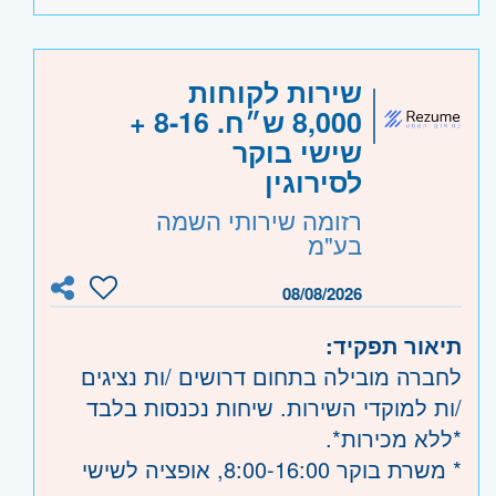
– חובה.
• ניסיון במעקב וניהול משימות, תקלות
וקריאות – יתרון.
היקף משרה:
משרה מלאה
שירות לקוחות
• יכולת עבודה מול צוותי סיסטם, תשתיות
8,000 ש״ח. 8-16 +
ואבטחת מידע.
קוד משרה:
JB-00012
שישי בוקר
• יכולת תחקור תקלות, סדר וארגון ברמה
אזור:
מרכז
- תל אביב, פתח תקווה, רמת גן
לסירוגין
גבוהה.
וגבעתיים, בקעת אונו וגבעת שמואל, שוהם
רזומה שירותי השמה
• יכולת עבודה עצמאית, אחריות אישית ויחסי
שרון
- רעננה, כפר סבא והוד השרון, ראש
בע"מ
אנוש מצוינים.
העין, הרצליה ורמת השרון
• אוריינטציה אינטגרטיבית ויכולת הנעת
08/08/2026
ממשקים מרובים.
תיאור תפקיד:
לחברה מובילה בתחום דרושים /ות נציגים
/ות למוקדי השירות. שיחות נכנסות בלבד
*ללא מכירות*.
* משרת בוקר 8:00-16:00, אופציה לשישי