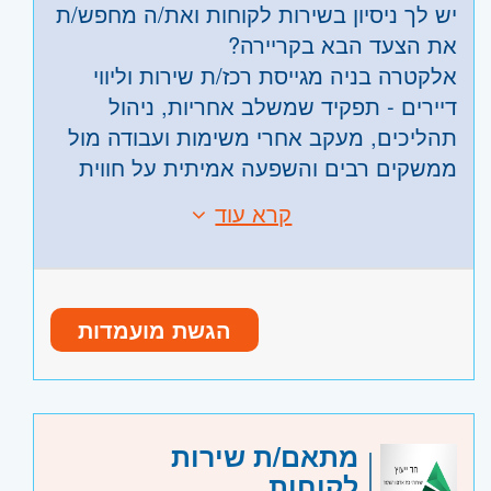
יש לך ניסיון בשירות לקוחות ואת/ה מחפש/ת
את הצעד הבא בקריירה?
אלקטרה בניה מגייסת רכז/ת שירות וליווי
דיירים - תפקיד שמשלב אחריות, ניהול
תהליכים, מעקב אחרי משימות ועבודה מול
ממשקים רבים והשפעה אמיתית על חווית
הלקוח.
קרא עוד
דרישות:
למה להצטרף אלינו?
ניסיון של שנה לפחות בשירות לקוחות / רכז
* סיבוס בסך 1,000 ש"ח בחודש
שירות / Customer Success / נציג שירות
* קרן השתלמות לאחר 3 חודשים
הגשת מועמדות
בכיר – חובה.
*קליטה לחברה מובילה ויציבה
שליטה מלאה ב-Outlook, Word ו-Excel –
* צוות מקצועי ואיכותי
חובה.
* אפשרויות להתפתחות מקצועית
נכונות למשרה מלאה.
זהו תפקיד שמתאים למי שנהנה לשלב
מתאם/ת שירות
שירות עם תפעול, סדר וארגון, ויודע להוביל
היקף משרה:
משרה מלאה
לקוחות