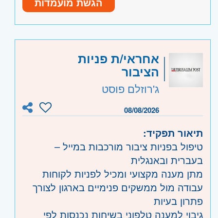
הגשת מועמדות
סביבת עבודה באווירה משפחתית.
קוד משרה:
56980
אזור:
מרכז
- תל אביב, פתח תקווה, רמת גן
וגבעתיים, בקעת אונו וגבעת שמואל, חולון
אחראי/ת פניות
ובת-ים, מודיעין, שוהם
הציבור
שרון
- חדרה וזכרון יעקב, נתניה ועמק חפר,
ג'רוזלם פוסט
רעננה, כפר סבא והוד השרון, ראש העין,
הרצליה ורמת השרון
08/08/2026
תיאור תפקיד:
טיפול בפניות ציבור מורכבות במייל –
בעברית ובאנגלית
מתן מענה מקצועי ומכיל לפניות לקוחות
עבודה מול ממשקים פנימיים בארגון לצורך
פתרון בעיות
גיבוי למענה טלפוני בשיחות נכנסות לפי