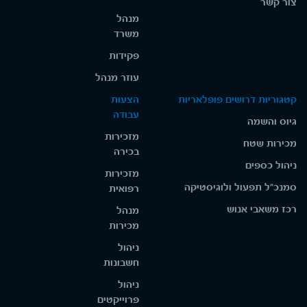
צור קשר
מנהל
משרד
פקידות
עוזר מנהל
קטגוריות דרושים פופלאריות
הצעות
עבודה
גיוס והשמה
מזכירות
מכירות שטח
בכירה
ניהול כספים
מזכירות
סמנכ"ל תפעול ולוגיסטיקה
רפואית
רכז משאבי אנוש
מנהל
מכירות
ניהול
חשבונות
ניהול
פרוייקטים