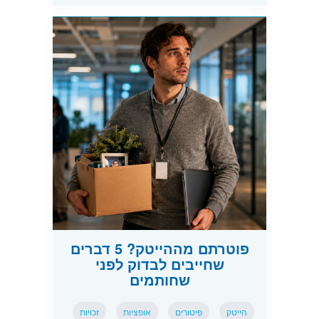
פוטרתם מההייטק? 5 דברים
שחייבים לבדוק לפני
שחותמים
הייטק
פיטורים
אופציות
זכויות