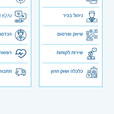
ניהול בכיר
אבטחת איכות (QA)
שיווק ופרסום
הנדסה
שירות לקוחות
רפואה 
כלכלה ושוק ההון
תחבורה