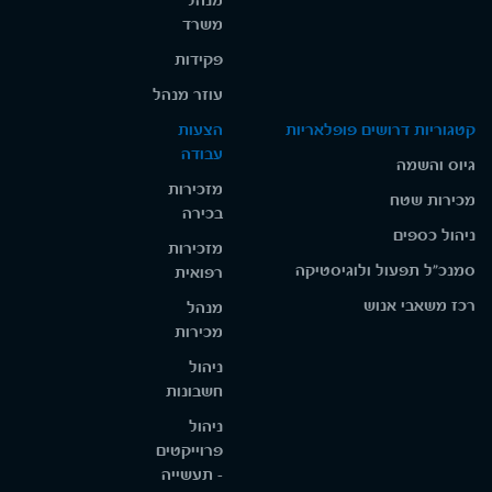
מנהל
משרד
פקידות
עוזר מנהל
קטגוריות דרושים פופלאריות
הצעות
עבודה
גיוס והשמה
מזכירות
מכירות שטח
בכירה
ניהול כספים
מזכירות
סמנכ"ל תפעול ולוגיסטיקה
רפואית
רכז משאבי אנוש
מנהל
מכירות
ניהול
חשבונות
ניהול
פרוייקטים
- תעשייה