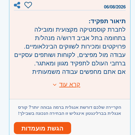
המנכ"ל, ההנהלה והדירקטוריון בקבלת
06/08/2026
החלטות אסטרטגיות ובדיווח שוטף על
התקדמות המהלך הדיגיטלי.
תיאור תפקיד:
לחברת קוסמטיקה מקצועית ומובילה
מחלקת הטכנולוגיה מונה כיום כ-15 עובדים
בתחומה בתל אביב דרוש/ה מנהל/ת
פנימיים ועוד עובדים נוספים במיקור חוץ.
פרויקטים ומכירות לשווקים הבינלאומיים.
עבודה מול מפיצים, לקוחות ושותפים עסקיים
מה עוגן מציעה:
ברחבי העולם לתפקיד מגוון ומאתגר.
אם אתם מחפשים עבודה משמעותית
תפקיד מפתח בארגון, עם השפעה
בסביבה מקצועית וחמה, זו ההזדמנות שלכם
ישירה על עשרות אלפי משפחות, עסקים
קרא עוד
דרישות:
להתברג בחברה מובילה.
קטנים ועמותות בישראל
הזדמנות להוביל את הטרנספורמציה
אנגלית ברמה גבוהה מאוד (דיבור,
במסגרת התפקיד:
הטכנולוגית וההפיכה לבנק של הארגון
הקריירה שלכם דורשת אנגלית ברמה גבוהה יותר? קורס
כתיבה וקריאה).
אנגלית בברלינגטון אינגליש זו הבחירה הנכונה בשבילך!
הפיננסי-חברתי המוביל בישראל
ניסיון קודם בתחום האסתטיקה /
ניהול פרויקטים בשווקים בינלאומיים
סביבת עבודה משמעותית לצד צוות
הקוסמטיקה המקצועית.
הגשת מועמדות
עבודה שוטפת מול מפיצים ולקוחות
מקצועי, מחויב ומגוון