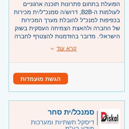
הפועלת בתחום פתרונות תוכנה ארגוניים
לעולמות ה-B2B, דרוש/ה סמנכ"ל/ית מכירות
בכפיפות למנכ"ל להובלת מערך המכירות
של החברה ולהאצת הצמיחה העסקית בשוק
הישראלי. מדובר בהזדמנות להצטרף לחברה
מבוססת ורווחית, הנמצאת בתהליך
קרא עוד
דרישות:
התפתחות משמעותי, לתפקיד הנהלה בכיר
ניסיון בתפקידי ניהול מכירות בכירים
הכולל אחריות על בניית אסטרטגיית מכירות,
בעולמות Retail Tech / SaaS B2B /מערכות
הובלת צוותים, חדירה לשווקים חדשים, ניהול
ארגוניות
לקוחות אסטרטגיים והובלת פעילות מסחרית
הגשת מועמדות
ניסיון קודם של לפחות 5 שנים כסמנכ"ל/ית
רחבה.
מכירות
ניסיון במכירת פתרונות תוכנה מורכבים
ללקוחות עסקיים
היקף משרה:
משרה מלאה
סמנכל/ית סחר
יכולת מוכחת בהובלת צוותי מכירות, בניית
יעדים והנעת אנשים לתוצאות
קוד משרה:
JB-00435
דיסקל תשתיות ומערכות
מידע בע"מ
אוריינטציה מסחרית גבוהה, חשיבה עסקית