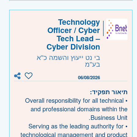
היקף משרה:
משרה מלאה
Technology
קוד משרה:
JB-00466
Officer / Cyber
אזור:
מרכז
- תל אביב, פתח תקווה, רמת גן
Tech Lead –
וגבעתיים, בקעת אונו וגבעת שמואל, חולון
Cyber Division
ובת-ים, מודיעין
בי נט ייעוץ והשמה כ''א
שרון
- חדרה וזכרון יעקב, נתניה ועמק חפר,
בע''מ
רעננה, כפר סבא והוד השרון, ראש העין,
06/08/2026
הרצליה ורמת השרון
ירושלים
- ירושלים, יהודה ושומרון, בית שמש
תיאור תפקיד:
צפון
- גליל, טבריה והכנרת, עפולה, נצרת
• Overall responsibility for all technical
ובית שאן, עכו, נהריה והגליל המערבי, קריות
and professional domains within the
ועמק זבולון, חיפה והכרמל, גולן
Business Unit.
דרום
- אשדוד, קרית גת, באר שבע, דימונה,
• Serving as the leading authority for
אשקלון, קרית מלאכי, ערד וים המלח
technological management and product