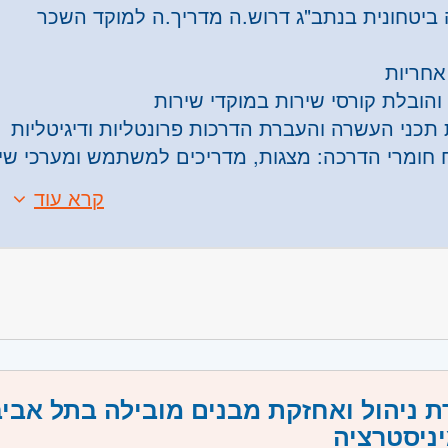
ביטחונית בנתב"ג דרוש.ה מדריך.ה למוקד השכר
אחריות
 והובלת קורסי שירות במוקדי שירות
 תכני העשרה והעברת הדרכות פרונטליות ודיגיטליות
ח חומרי הדרכה: מצגות, מדריכים למשתמש ומערכי שי
ה מול ממשקים מרובים בארגון
קרא עוד
:
ה, עדכון ופיתוח של ידע מקצועי
אקדמאי - יתרון
ון של לפחות שנה בהדרכה – חובה
ן בהדרכה פרונטלית ודיגיטלית
ת הנגשת מידע והפיכתו לתוכן הדרכתי
ת עבודה יציבה, מסודרת ותומכת
 בסביבת עבודה ממוחשבת וביישומי Office
נות לצבירת ניסיון מקצועי משמעותי בעולם ההדרכה
יביות, סדר ויכולת תיעדוף משימות
רה: משרה מלאה | א׳–ה׳ 08:00–17:00
 מערכתית, יוזמה ויצירתיות
 ניהול ואחזקת מבנים מובילה בתל אביב
שמרות / ללא סופי שבוע
משרה:
משרה מלאה
טכנולוגית ויכולת עבודה עם מערכות מגוונות
ניסטרציה