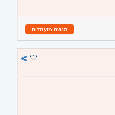
וגיסטיים.
הגשת מועמדות
רך.
ו וגבעת שמואל, חולון ובת-ים, מודיעין,
 השרון