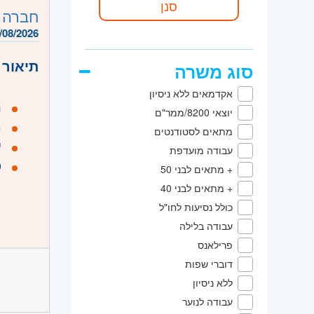
• יכול
קוד מ
חברה 
אזור:
מ
/08/2026
שוהם
תיאור 
סוג משרה
ירושלים
דרום
- 
אקדמאים ללא ניסיון
נ
השפלה
יוצאי 8200/ממר"ם
ר
מתאים לסטודנטים
י
עבודה מועדפת
ס
+ מתאים לבני 50
+ מתאים לבני 40
דרישות
כולל נסיעות לחו"ל
עבודה בלילה
נ
פרילאנס
נ
דוברי שפות
ללא ניסיון
ש
עבודה לנוער
ש