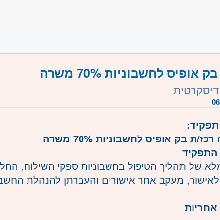
משרה:
משרה מלאה
,
משרה חלקית
,
לפי שעות
שרה:
JB-00007
פון
- קריות ועמק זבולון, חיפה והכרמל
ק אופיס לחשבוניות 70% משרה
דיסקרטית
06
תפקיד:
ה
רכז/ת בק אופיס לחשבוניות 70% משרה
התפקיד
מלא של תהליך הטיפול בחשבוניות ספקי השילוח, החל
לאישור, מעקב אחר אישורים והעברתן להנהלת החשב
אחריות