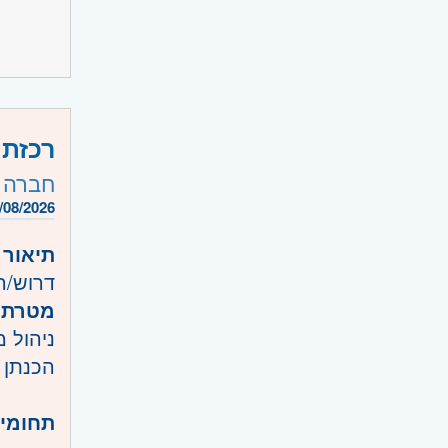
היקף 
קוד מ
אזור:
צ
רכזת ב
חברה 
/08/2026
תיאור 
דרוש/
מטרת 
ניהול 
הכנתן 
תחומי 