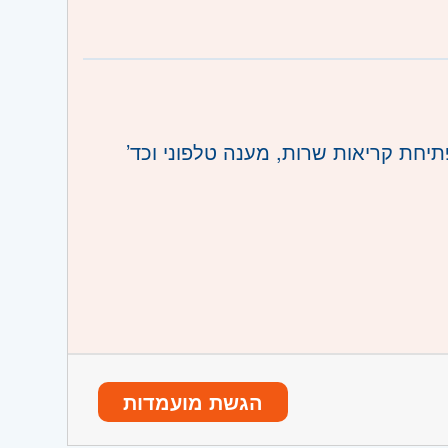
ו וגבעת שמואל, חולון ובת-ים, מודיעין,
תיחת קריאות שרות, מענה טלפוני וכד’
הגשת מועמדות