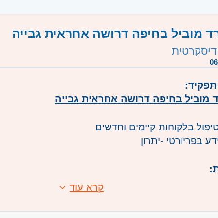
משרה מיועדת לנשים ולגברים כאחד.
 מוביל בחיפה דרושה אחראית גבייה
משרה:
משרה מלאה
דיסקרטית
שרה:
JB-00019
06
רכז
- תל אביב, פתח תקווה, רמת גן וגבעתיים, בקעת אונ
תפקיד:
מוביל בחיפה דרושה אחראית גבייה
יפול בלקוחות קיימים וחדשים
דע בפריורטי -יתרון
:
קרא עוד
עבודה בחיפה
שרה מלאה / חלקית