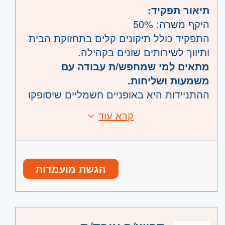
תיאור תפקיד:
היקף משרה: 50%
התפקיד כולל תיקונים קלים בתחזוקת הבית
ותיווך לשירותים שונים בקהילה.
מתאים למי שמחפש/ת עבודה עם
משמעות ושליחות.
ההתניידות היא באופניים חשמליים שיסופקו
על ידי החברה
קרא עוד
דרישות:
עבודה בירושלים.
עובד/ת עם יכולת בין אישית טובה.
משרה מיידית
יכולת טכנית לבצע תיקונים קלים בבית.
המשרה מיועדת לנשים וגברים כאחד
הגשת מועמדות
היקף משרה:
משרה חלקית
קוד משרה:
JB-00309
אזור:
מרכז
- תל אביב