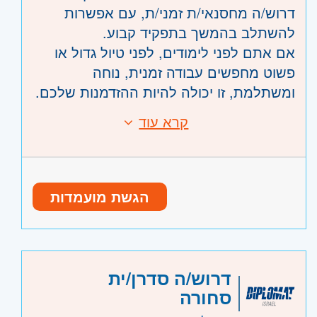
דרוש/ה מחסנאי/ת זמני/ת, עם אפשרות
להשתלב בהמשך בתפקיד קבוע.
אם אתם לפני לימודים, לפני טיול גדול או
פשוט מחפשים עבודה זמנית, נוחה
ומשתלמת, זו יכולה להיות ההזדמנות שלכם.
מה מחכה לכם? עבודה במרלו"ג מתקדם
קרא עוד
דרישות:
וממוחשב סביבת עבודה נעימה ומשפחתית
לא דרוש ניסיון קודם, ההכשרה עלינו.
תנאים מעולים למתאימים אפשרות
ניסיון בעולמות הלוגיסטיקה- יתרון
להשתלב בהמשך במשרה קבועה מעוניינים?
שלחו קורות חיים ונשמח להכיר!
היקף משרה:
משרה מלאה
,
משרה זמנית
הגשת מועמדות
קוד משרה:
1239
אזור:
מרכז
- תל אביב, פתח תקווה, רמת גן
וגבעתיים, בקעת אונו וגבעת שמואל, חולון
דרוש/ה סדרן/ית
ובת-ים, מודיעין, שוהם
סחורה
שרון
- רעננה, כפר סבא והוד השרון, ראש