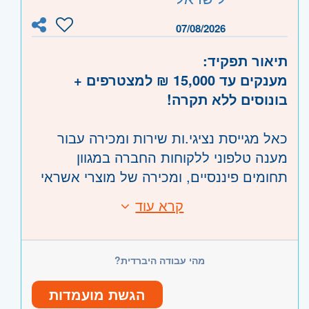
השפלה
- ראשון לציון ונס- ציונה, רמלה לוד,
מתנות מטורפות בחגים
רחובות, יבנה
07/08/2026
* אפשרויות קידום נרחבות
ועוד המון תנאים שווים שלא תמצאו בשום
תיאור תפקיד:
מקום אחר!
מענקים עד 15,000 ₪ למצטרפים +
הצטרפו לצוות מנצח בחברה מובילה!
בונוסים ללא תקרה!
כאל מגייסת נציגי.ות שירות ומכירה עבור
מענה טלפוני ללקוחות החברה במגוון
תחומים פיננסיים, ומכירה של מוצרי אשראי
מגוונים.
קרא עוד
דרישות:
עבודה בבניין משרדים הייטקיסטי חדש
בסביבת עבודה מתקדמת - 2 דקות הליכה
ניסיון קודם – יתרון
מהרכבת הקלה – גבול רמת גן בני ברק!
מהי עבודה היברדית?
תודעת שירות גבוהה
*קיימת אופציה למשרת סטודנט גמישה
הגשת מועמדות
היקף משרה:
משרה מלאה
,
משרה חלקית
,