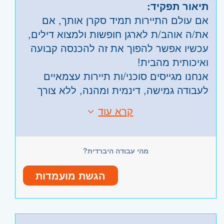
תיאור תפקיד:
אם עולם התיירות תמיד סקרן אותך, אם
את/ה אוהב/ת לארגן חופשות ולמצוא דילים,
עכשיו אפשר להפוך את זה להכנסה קבועה
ואיכותית מהבית!
אנחנו מגייסים סוכני/ות תיירות עצמאיים
לעבודה גמישה, דינמית ומהנה, ללא צורך
בניסיון קודם בתחום התיירות - הכשרה
קרא עוד
דרישות:
מלאה ותמיכה קבועה ניתנת מאיתנו.
אז למי זה מתאים?
מה תקבלו אצלנו?
- למי שיש 1–3 שעות פנויות ביום
- מערכת בק-אופיס אישית לסגירת חופשות
מהי עבודה היברדית?
- למי שיש מחשב וחיבור לאינטרנט
- עבודה מלאה מהבית — מכל מקום ובכל
- אין צורך בידע קודם במחשבים או רשתות
זמן
הגשת מועמדות
חברתיות - מלמדים הכל אצלנו ;)
- גישה למערכות הזמנות מתקדמות
- למי שמחפש/ת עבודה עיקרית או השלמת
- הדרכות מקצועיות שיכניסו אתכם לעולם
הכנסה
התיירות במהירות
היקף משרה:
משרה חלקית
,
משרה זמנית
- למי שאוהב/ת אנשים, שירות ומכירות