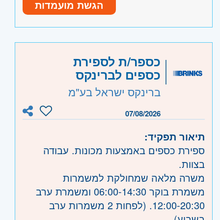
אפשרות להשתלב בחברה צומחת ולהתפתח
הגשת מועמדות
נכונות לעבודה פיזית
לאורך זמן
ניסיון קודם בעבודת מחסן- יתרון
היקף משרה:
משרה מלאה
כספר/ת לספירת
קוד משרה:
800253
כספים לברינקס
אזור:
מרכז
- תל אביב, פתח תקווה, רמת גן
ברינקס ישראל בע"מ
וגבעתיים, בקעת אונו וגבעת שמואל, חולון
ובת-ים, מודיעין, שוהם
07/08/2026
השפלה
- ראשון לציון ונס- ציונה, רמלה לוד,
תיאור תפקיד:
רחובות, יבנה
ספירת כספים באמצעות מכונות. עבודה
בצוות.
משרה מלאה שמחולקת למשמרות
משמרת בוקר 06:00-14:30 ומשמרת ערב
12:00-20:30. (לפחות 2 משמרות ערב
בשבוע)