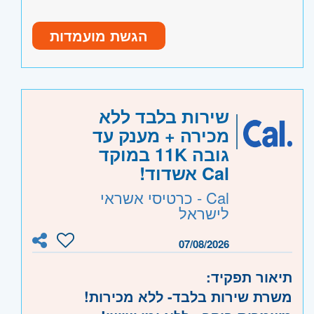
דרישות:
עבודה בצוות בחברה וותיקה ומובילה
הגשת מועמדות
רישיון נהיגה בתוקף
ללא עבר פלילי/תעבורתי
היקף משרה:
משרה מלאה
,
משרה חלקית
שירות בלבד ללא
מכירה + מענק עד
קוד משרה:
JB-00168
גובה 11K במוקד
אזור:
מרכז
- תל אביב, פתח תקווה, רמת גן
Cal אשדוד!
וגבעתיים, בקעת אונו וגבעת שמואל, חולון
Cal - כרטיסי אשראי
ובת-ים, מודיעין, שוהם
לישראל
שרון
- נתניה ועמק חפר, רעננה, כפר סבא
והוד השרון, ראש העין, הרצליה ורמת השרון
07/08/2026
דרום
- קרית גת, אשקלון
תיאור תפקיד:
השפלה
- ראשון לציון ונס- ציונה, רמלה לוד,
משרת שירות בלבד- ללא מכירות!
רחובות, יבנה