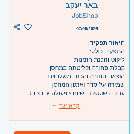
באר יעקב
השפלה
- ראשון לציון ונס- ציונה, רמלה לוד,
רחובות, יבנה
JobShop
07/08/2026
תיאור תפקיד:
התפקיד כולל:
ליקוט והכנת הזמנות
קבלת סחורה וקליטתה במחסן
הוצאת סחורה והכנת משלוחים
שמירה על סדר וארגון המחסן
עבודה שוטפת בשיתוף פעולה עם צוות
העובדים
קרא עוד
דרישות:
מה אנחנו מציעים
אחריות, חריצות ומוסר עבודה גבוה
סביבת עבודה נעימה ומשפחתית
סדר, ארגון ויכולת עבודה מדויקת
יציבות תעסוקתית ותנאים טובים למתאימים
יכולת עבודה בצוות ויחסי אנוש מצוינים