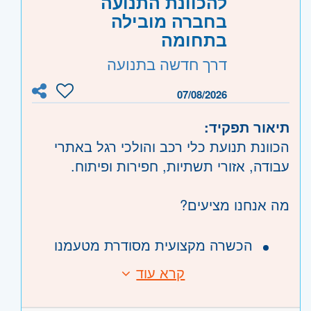
להכוונת התנועה
אזור:
מרכז
- תל אביב, פתח תקווה, רמת גן
בחברה מובילה
בתחומה
וגבעתיים, בקעת אונו וגבעת שמואל, חולון
ובת-ים
דרך חדשה בתנועה
שרון
- רעננה, כפר סבא והוד השרון
השפלה
- ראשון לציון ונס- ציונה, רמלה לוד
07/08/2026
תיאור תפקיד:
הכוונת תנועת כלי רכב והולכי רגל באתרי
עבודה, אזורי תשתיות, חפירות ופיתוח.
מה אנחנו מציעים?
הכשרה מקצועית מסודרת מטעמנו
שעות עבודה גמישות, אפשרות להיקף
קרא עוד
משרה חלקי
מענקים שווים