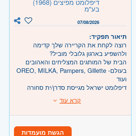
דיפלומט מפיצים (1968)
העין, הרצליה ורמת השרון
בע"מ
השפלה
- ראשון לציון ונס- ציונה, רמלה לוד
07/08/2026
תיאור תפקיד:
רוצה לקחת את הקריירה שלך קדימה
ולהשפיע בארגון גלובלי מוביל?
הבית של המותגים המצליחים והאהובים
בעולם- OREO, MILKA, Pampers, Gillette
ועוד
דיפלומט ישראל מגייסת סדרן/ית סחורה
לאזורי מודיעין, בית שמש וירושלים.
קרא עוד
דרישות:
דיפלומט ישראל, ההצלחה שלכם - האתגר
שלנו!
12 שנות לימוד - חובה.
מה תעשו אצלנו?
ניסיון קודם כסדרן/ית מדף ברשת קמעונאית /
אחריות על הגדלת המכירות בחנות/יות
הגשת מועמדות
בסופרמרקט - יתרון.