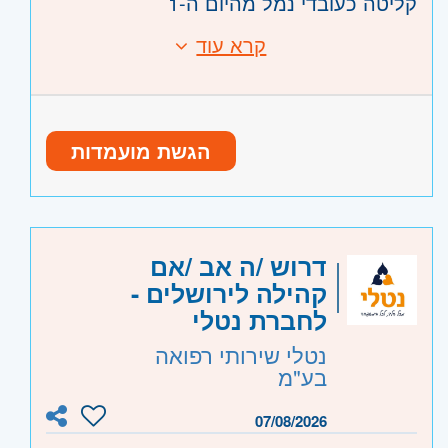
קליטה כעובדי נמל מהיום ה-1
עבודה במשמרות נוחות- בוקר- 06:00-
קרא עוד
דרישות:
15:00, ערב 15:00-23:00
נכונות לעבודת שטח פיסית
ללא פחד גבהים
תנאי העסקה מעולים, ועבודה תחת הסכם
ניידות- חובה
קיבוצי
הגשת מועמדות
זמינות לעבודה במשמרות
היקף משרה:
משמרות
קוד משרה:
1217
דרוש /ה אב /אם
אזור:
דרום
- אשדוד, קרית גת, אשקלון,
קהילה לירושלים -
קרית מלאכי
לחברת נטלי
השפלה
- ראשון לציון ונס- ציונה, רמלה לוד,
נטלי שירותי רפואה
רחובות, יבנה
בע"מ
07/08/2026