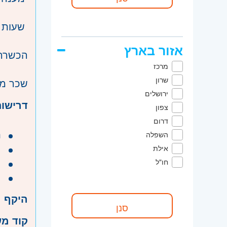
שעות ע
אזור בארץ
הכשרה 
מרכז
שרון
שכר מעולה – 42 ש"ח לש
ירושלים
דרישות
צפון
דרום
ת
השפלה
י
אילת
י
חו"ל
ה
היקף 
קוד מ