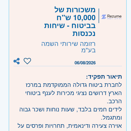
יכולת עבודה מול יעדים וביצועים.
שווים
שנה הראשונה
משכורות של
שליטה בסיסית ביישומי מחשב
נופשי חברה וערבי גיבוש
happy hour, טיסת לחו"ל, ימי גיבוש
10,000 ש"ח
ובמערכות CRM.
סביבת עבודה צעירה, נעימה
וכד'
בביטוח - שיחות
ומשפחתית
נכנסות
היקף משרה:
משרה מלאה
,
משרה חלקית
,
רזומה שירותי השמה
משרה זמנית
,
משמרות
,
לפי שעות
בע"מ
קוד משרה:
JB-00002
06/08/2026
אזור:
מרכז
- תל אביב, פתח תקווה, רמת גן
תיאור תפקיד:
וגבעתיים, בקעת אונו וגבעת שמואל, חולון
לחברת ביטוח גדולה הממוקדמת במרכז
ובת-ים, מודיעין, שוהם
הארץ דרושים נציגי מכירות לענף ביטוחי
שרון
- חדרה וזכרון יעקב, נתניה ועמק חפר,
הרכב.
רעננה, כפר סבא והוד השרון, ראש העין,
לידים חמים בלבד, שעות נוחות ושכר גבוה
הרצליה ורמת השרון
ומתגמל.
ירושלים
- ירושלים
אוירה צעירה ודינאמית, תחרויות ופרסים על
דרום
- אשדוד, קרית גת, אשקלון, קרית