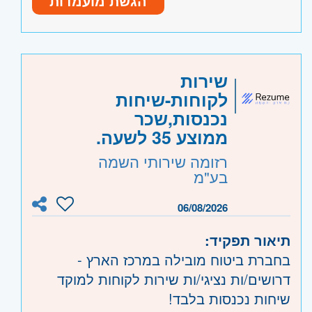
הגשת מועמדות
ממשרד עו"ד מוכר – חובה
שירותיות ומקצועיות
יכולת עבודה תחת לחץ ועמידה בלוחות
זמנים
היקף משרה:
משרה מלאה
שירות
לקוחות-שיחות
קוד משרה:
782568
נכנסות,שכר
אזור:
מרכז
- תל אביב, פתח תקווה, רמת גן
ממוצע 35 לשעה.
וגבעתיים, בקעת אונו וגבעת שמואל, חולון
רזומה שירותי השמה
ובת-ים, מודיעין, שוהם
בע"מ
שרון
- חדרה וזכרון יעקב, נתניה ועמק חפר,
06/08/2026
רעננה, כפר סבא והוד השרון, ראש העין,
הרצליה ורמת השרון
תיאור תפקיד:
השפלה
- ראשון לציון ונס- ציונה, רמלה לוד,
בחברת ביטוח מובילה במרכז הארץ -
רחובות, יבנה
דרושים/ות נציגי/ות שירות לקוחות למוקד
שיחות נכנסות בלבד!