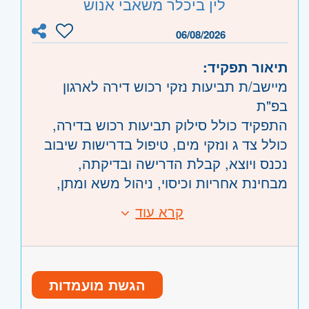
לין ביכלר משאבי אנוש
06/08/2026
תיאור תפקיד:
מיישב/ת תביעות נזקי רכוש דירה לארגון
בפ"ת
התפקיד כולל סילוק תביעות רכוש בדירה,
כולל צד ג ונזקי מים, טיפול בדרישות שיבוב
נכנס ויוצא, קבלת הדרישה ובדיקתה,
מבחינת אחריות וכיסוי, ניהול משא ומתן,
עובדה מול עורכי דין חיצוניים וספקים, עבודה
קרא עוד
דרישות:
מול חברות ניהול בהסדר לצורך טיפול שוטף
ניסיון בביטוח אלמנטר חובה
בתביעות הסדר, התנהלות מול סוכני ביטוח
ניסיון בתחום יישוב תביעות שיבוב דירה -
ולקוחות החברה וצד ג, שמאים וספקים
יתרון
מומחים שונים בהתאם לתחום המטופל,
הגשת מועמדות
תודעת שירות גבוהה
עבודה בתוך צוות לסילוק תביעות הקשור
יכולת עבודה בצוות