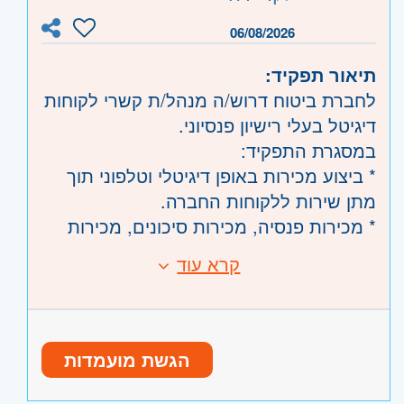
ובת-ים, מודיעין, שוהם
06/08/2026
תיאור תפקיד:
לחברת ביטוח דרוש/ה מנהל/ת קשרי לקוחות
דיגיטל בעלי רישיון פנסיוני.
במסגרת התפקיד:
* ביצוע מכירות באופן דיגיטלי וטלפוני תוך
מתן שירות ללקוחות החברה.
* מכירות פנסיה, מכירות סיכונים, מכירות
פיננסיים
קרא עוד
דרישות:
* עבודה מרובה מול מגוון מקורות פעילות
* בעלי רישיון פנסיוני או בתהליך קבלת רישיון
שמגיעות למחלקה.
פנסיוני - חובה
* טיפול בפניות מצד הלקוחות ועבודה
* ניסיון בשירות ומכירה - חובה
בשיתוף פעולה עם ממשקים פנים ארגוני.
הגשת מועמדות
* אוריינטציה מכירתית וכושר ביטוי גבוה -
* ייצור לידים ממקורות הפעילות
חובה