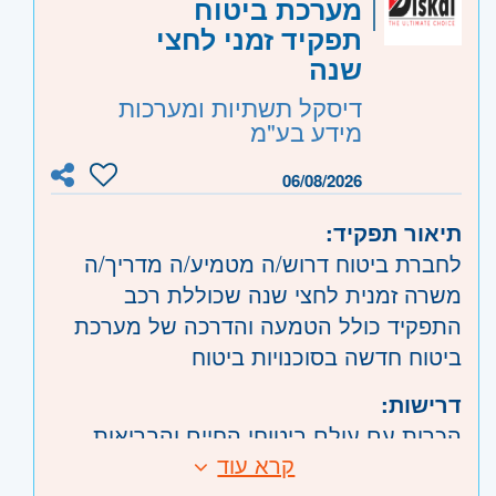
אזור:
שרון
- ראש העין
מערכת ביטוח
ירושלים
- ירושלים, בית שמש
תפקיד זמני לחצי
צפון
- גליל, טבריה והכנרת, עפולה, נצרת
שנה
ובית שאן, עכו, נהריה והגליל המערבי, קריות
דיסקל תשתיות ומערכות
ועמק זבולון, חיפה והכרמל
מידע בע"מ
דרום
- קרית גת, באר שבע, דימונה, אשקלון,
06/08/2026
ערד וים המלח
תיאור תפקיד:
לחברת ביטוח דרוש/ה מטמיע/ה מדריך/ה
משרה זמנית לחצי שנה שכוללת רכב
התפקיד כולל הטמעה והדרכה של מערכת
ביטוח חדשה בסוכנויות ביטוח
דרישות:
הכרות עם עולם ביטוחי החיים והבריאות
קרא עוד
היקף משרה:
משרה מלאה
,
משרה זמנית