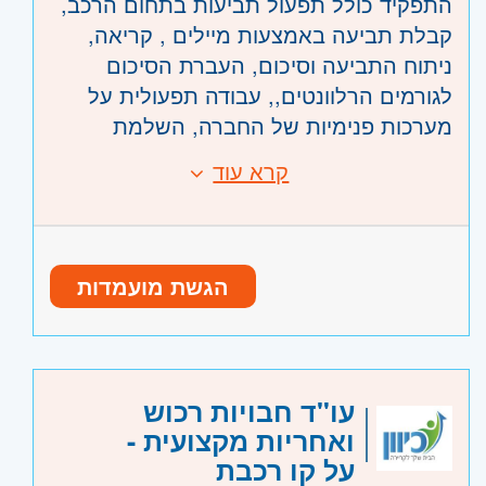
התפקיד כולל תפעול תביעות בתחום הרכב,
קבלת תביעה באמצעות מיילים , קריאה,
ניתוח התביעה וסיכום, העברת הסיכום
לגורמים הרלוונטים,, עבודה תפעולית על
מערכות פנימיות של החברה, השלמת
חוסרים וכו'
קרא עוד
דרישות:
משרה מלאה א'-ה' 08:00-16:30
זיקה לעולם הביטוח
יש גמישות בשעת התחלה וסיום
היכרות בעולם הרכב- יתרון משמעותי
שכר 7500+נסיעות
יכולת שירותית טובה, הגדלת ראש
קליטה לארגון
הגשת מועמדות
ניסיון בעבודה ממוחשבת
דייקנות, תשומת לב לפרטים
היקף משרה:
משרה מלאה
עו"ד חבויות רכוש
קוד משרה:
56986
ואחריות מקצועית -
אזור:
מרכז
- תל אביב, פתח תקווה, רמת גן
על קו רכבת