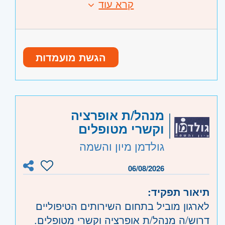
קרא עוד
דרישות:
החברה בתחום ביטוח עובדים מחו"ל
- יכולת שיחה באנגלית ובעברית
- שימור לקוחות וחידוש ביטוחים
-עבודה מול תאגידים
היקף משרה:
משרה מלאה
-טיפול אדמיניסטרטיבי שוטף ושימוש
הגשת מועמדות
קוד משרה:
1010
במערכות מידע
-עבודה בסביבה משפחתית, נעימה ותומכת
אזור:
מרכז
- תל אביב, פתח תקווה, רמת גן
- אפשרויות קידום למתאימים/ות
וגבעתיים, בקעת אונו וגבעת שמואל, חולון
ובת-ים, מודיעין, שוהם
מנהל/ת אופרציה
וקשרי מטופלים
גולדמן מיון והשמה
06/08/2026
תיאור תפקיד:
לארגון מוביל בתחום השירותים הטיפוליים
דרוש/ה מנהל/ת אופרציה וקשרי מטופלים.