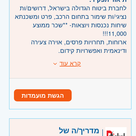
ירושלים
- יהודה ושומרון
לחברת ביטוח הגדולה בישראל, דרושים/ות
השפלה
- ראשון לציון ונס- ציונה, רמלה לוד,
נציגי/ות שימור בתחום הרכב, פרט ומשכנתא
רחובות, יבנה
שיחות נכנסות ויוצאות- **שכר ממוצע
11,000!!!
ארוחות, תחרויות פרסים, אוירה צעירה
ודינאמית ואפשרויות קידום.
משמרות נוחות- 8:00-16:00/11:00-19:00
קרא עוד
דרישות:
ימי שישי לסירוגין
רעב להצלחה, מוטיבציה גבוהה ואסרטיביות
כושר שכנוע - חובה
ניסיון קודם - יתרון
הגשת מועמדות
היקף משרה:
משרה מלאה
,
משרה חלקית
,
משמרות
,
לפי שעות
קוד משרה:
JB-1035
מדריך/ה של