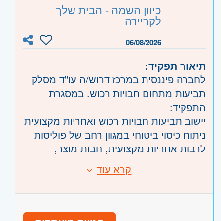
וגבעתיים, בקעת אונו וגבעת שמואל, חולון
כיוון השמה - הבית שלך
ובת-ים, מודיעין, שוהם
לקריירה
06/08/2026
תיאור תפקיד:
לחברה פיננסית במרכז דרוש/ה עו"ד מסלק
תביעות מתחום חבויות רכוש. במסגרת
התפקיד:
יישוב תביעות חבויות רכוש ואחריות מקצועית
ניתוח כיסוי ביטוחי במגוון רחב של פוליסות
לרבות אחריות מקצועית, חבות מוצר,
קבלנים, צד ג' וכיוצ"ב
קרא עוד
דרישות:
עבודה מול משרדי עו"ד חיצוניים, מתן
הסמכת עו"ד – חובה
הנחיות, אישורי פשרות, מינוי מומחים וכו'.
לפחות שנתיים ניסיון בטיפול בתביעות
אחריות על ניהול מו"מ
חבויות רכוש ואחמ"ק מחברת ביטוח או
ליווי התיק מתחילתו ועד לסגירתו