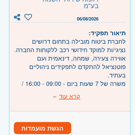
רעננה, כפר סבא והוד השרון, ראש העין,
בע"מ
הרצליה ורמת השרון
06/08/2026
השפלה
- ראשון לציון ונס- ציונה, רמלה לוד,
רחובות, יבנה
תיאור תפקיד:
לחברת ביטוח מובילה בתחום דרושים
נציגי/ות למוקד חידושי רכב ללקוחות החברה.
אווירה צעירה, שמחה, דינאמית ועם
פוטנציאל להתקדם לתפקידים ניהוליים
בעתיד.
משרה של 7 שעות ביום - 09:00 - 16:00 /
11:00 - 18:00 ושישי לסירוגין.
קרא עוד
דרישות:
הכשרה מלאה על חשבון החברה.
יכולות ורבליות,
יכולות מכירה,
https://rezume.co.il
רעב להצליח,
הגשת מועמדות
יכולת עבודה בצוות ורצון להשתלב בארגון