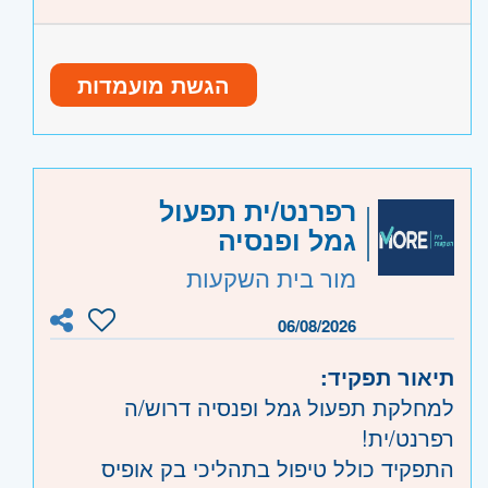
קוד משרה:
JB-00430
אזור:
מרכז
- תל אביב, פתח תקווה, רמת גן
הגשת מועמדות
וגבעתיים, בקעת אונו וגבעת שמואל, חולון
ובת-ים, מודיעין
שרון
- חדרה וזכרון יעקב, נתניה ועמק חפר,
רעננה, כפר סבא והוד השרון, ראש העין,
רפרנט/ית תפעול
הרצליה ורמת השרון
גמל ופנסיה
השפלה
- ראשון לציון ונס- ציונה, רמלה לוד,
מור בית השקעות
רחובות, יבנה
06/08/2026
תיאור תפקיד:
למחלקת תפעול גמל ופנסיה דרוש/ה
רפרנט/ית!
התפקיד כולל טיפול בתהליכי בק אופיס