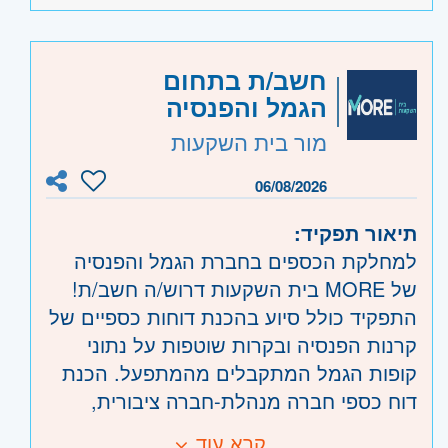
למחלקת תביעות רכוש.
יכולת עבודה תחת לחץ ועומסים
משרה מלאה 8.5 שעות
היקף משרה:
משרה מלאה
חשב/ת בתחום
08:00-16:30
הגמל והפנסיה
קוד משרה:
56987
יש גמישות בשעת התחלה וסיום
מור בית השקעות
נא לציין צ"ש
אזור:
מרכז
- תל אביב, פתח תקווה, רמת גן
קליטה לארגון!
וגבעתיים, בקעת אונו וגבעת שמואל, חולון
06/08/2026
ובת-ים, מודיעין, שוהם
תיאור תפקיד:
למחלקת הכספים בחברת הגמל והפנסיה
של MORE בית השקעות דרוש/ה חשב/ת!
התפקיד כולל סיוע בהכנת דוחות כספיים של
קרנות הפנסיה ובקרות שוטפות על נתוני
קופות הגמל המתקבלים מהמתפעל. הכנת
דוח כספי חברה מנהלת-חברה ציבורית,
יישום IFRS , שערוך ניירות ערך לא סחירים
קרא עוד
דרישות: