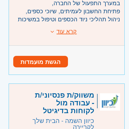
במערך התפעול של החברה,
פתיחת החשבון לעמיתים, שיוכי כספים,
ניהול תהליכי ניוד הכספים וטיפול במשיכות
כספים.
קרא עוד
דרישות:
התמחות בכל הקשור לרגולציה בעולמות
ניסיון קודם מבית השקעות / חברת ביטוח -
החיסכון לטווח ארוך.
חובה
ניסיון בתפעול וההיכרות עם עולם קופות
הגשת מועמדות
הגמל - יתרון
היכרות טובה עם EXCEL
אחריות ויכולת עבודה תחת לחץ
זריזות יחד עם הקפדה על פרטים
היקף משרה:
משרה מלאה
משווק/ת פנסיוני/ת
- עבודה מול
קוד משרה:
144932
לקוחות בדיגיטל
אזור:
מרכז
- תל אביב, פתח תקווה, רמת גן
כיוון השמה - הבית שלך
וגבעתיים, בקעת אונו וגבעת שמואל, חולון
לקריירה