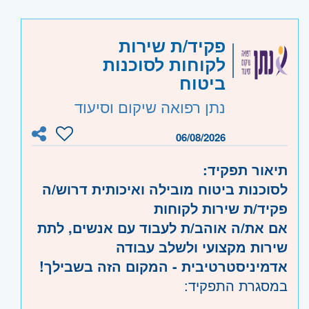
היקף משרה:
משרה מלאה
פקיד/ת שירות
קוד משרה:
762151
לקוחות לסוכנות
אזור:
מרכז
- תל אביב, פתח תקווה, רמת גן
ביטוח
וגבעתיים, בקעת אונו וגבעת שמואל, חולון
נתן רפואה שיקום וסיעוד
ובת-ים, מודיעין, שוהם
שרון
- חדרה וזכרון יעקב, נתניה ועמק חפר,
06/08/2026
רעננה, כפר סבא והוד השרון, ראש העין,
תיאור תפקיד:
הרצליה ורמת השרון
לסוכנות ביטוח מובילה ואיכותית דרוש/ה
השפלה
- ראשון לציון ונס- ציונה, רמלה לוד,
פקיד/ת שירות לקוחות
רחובות, יבנה
אם את/ה אוהב/ת לעבוד עם אנשים, לתת
שירות מקצועי ולשלב עבודה
אדמיניסטרטיבית - המקום הזה בשבילך!
במסגרת התפקיד:
-מתן מענה טלפוני ופרונטאלי ללקוחות