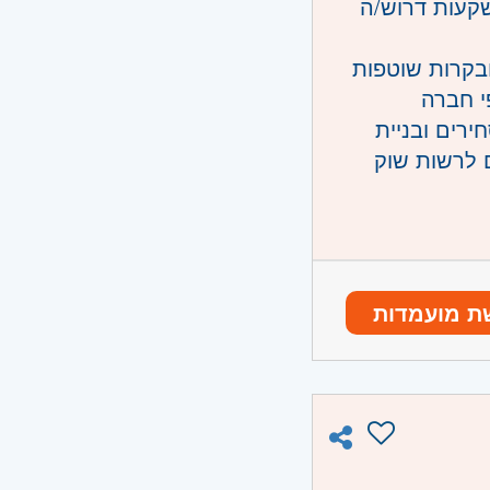
הגמל והפנסיה של MORE בית השקעות דרוש/ה
ובקרות שוטפות
י חברה
 ערך לא סחירים ובניית
ם לרשות שוק
ת מועמדות
ח - חובה