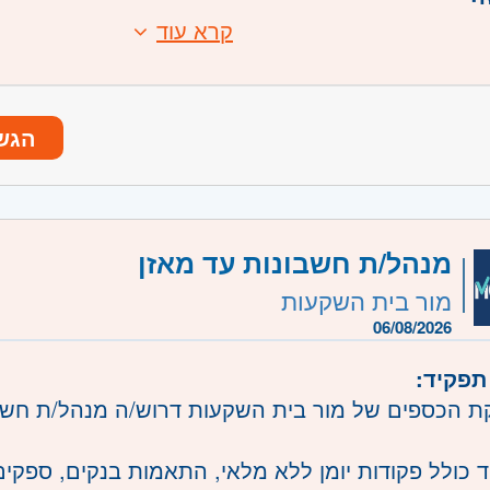
:
קרא עוד
 קודם מבית השקעות / חברת ביטוח - חובה
בתפעול וההיכרות עם עולם קופות הגמל - יתרון
ובה עם EXCEL
 ויכולת עבודה תחת לחץ
הגש
 יחד עם הקפדה על פרטים
משרה:
משרה מלאה
שרה:
144932
מנהל/ת חשבונות עד מאזן
רכז
- תל אביב, פתח תקווה, רמת גן וגבעתיים, בקעת א
מור בית השקעות
חולון ובת-ים, מודיעין, שוהם
06/08/2026
תפקיד:
 הכספים של מור בית השקעות דרוש/ה מנהל/ת חשבו
 כולל פקודות יומן ללא מלאי, התאמות בנקים, ספקים 