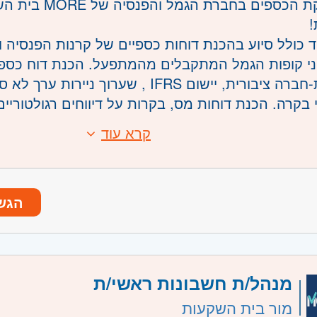
למחלקת הכספים בחברת 
!
 כולל סיוע בהכנת דוחות כספיים של קרנות הפנסיה 
ני קופות הגמל המתקבלים מהמתפעל. הכנת דוח כספ
מנהלת-חברה ציבורית, יישום IFRS , שערוך ניירות
 בקרה. הכנת דוחות מס, בקרות על דיווחים רגולטוריי
טוח וחיסכון. עבודה בהתאם ל SOX
קרא עוד
:
שבון - חובה
כת דוחות כספיים של חברות ציבוריות - חובה
 בתחום הגמל והפנסיה בתפקיד דומה - חובה
הגש
כרות עם הוראות הדין ורגולציה בתחום חסכון ארוך טוו
אנליטית גבוהה, שליטה באקסל - חובה
VBA - יתרון
במערכות חשבשבת, פריים, נס - יתרון
מנהל/ת חשבונות ראשי/ת
משרה:
משרה מלאה
, דיוק יכולת עבודה תחת לחץ, עמידה בלוחות זמנים
מור בית השקעות
לימוד עצמאית והתמודדות עם ריבוי משימות במקביל
שרה:
160256