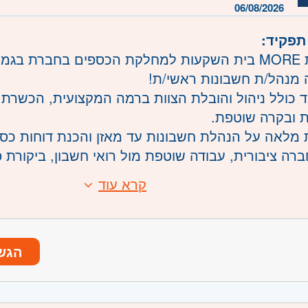
06/08/2026
רכז
- תל אביב, פתח תקווה, רמת גן וגבעתיים, בקעת א
תפקיד:
חולון ובת-ים, מודיעין, שוהם
לחברת MORE בית השקעות למחלקת הכספים בחברת בגמ
 מנהל/ת חשבונות ראשי/ת!
 כולל ניהול והובלת הצוות ברמה המקצועית, הכשרת 
 ובקרה שוטפת.
 מלאה על הנהלת חשבונות עד מאזן והכנת דוחות כספי
רה ציבורית, עבודה שוטפת מול רואי חשבון, ביקורת פנים ו
ם ותשלומים שוטפים לספקים, רשויות וטיפול בכרטיסי 
קרא עוד
:
הנהלת חשבונות סוג 3
 כמנהלת חשבונות ראשית
ניהוליות וניסיון בניהול צוות
הגש
 מלאה בתוכנת חשבשבת ובאקסל
ת ותפקוד תחת לחץ