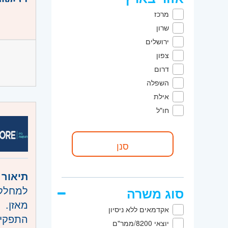
דרישות
ניסיון
מרכז
ניסיון 
שרון
היכרות ט
ירושלים
אחריות
צפון
דרום
זריזות
השפלה
היקף 
אילת
חו"ל
קוד מ
אזור:
מ
שמואל, 
תיאור 
למחלקת
סוג משרה
מאזן.
אקדמאים ללא ניסיון
התפקיד
יוצאי 8200/ממר"ם