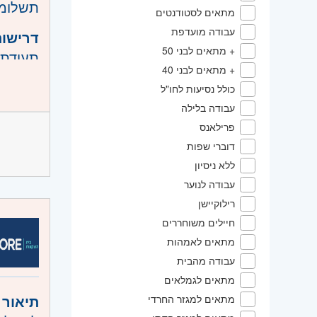
תשלומי
מתאים לסטודנטים
עבודה מועדפת
דרישות
+ מתאים לבני 50
תעודת 
+ מתאים לבני 40
ידע בח
כולל נסיעות לחו"ל
ידע בא
עבודה בלילה
דיווחים
פרילאנס
ניסיון של 3 שנים בתחו
דוברי שפות
חריצות
ללא ניסיון
היקף 
עבודה לנוער
רילוקיישן
קוד מ
חיילים משוחררים
מתאים לאמהות
אזור:
מ
עבודה מהבית
שמואל, 
מתאים לגמלאים
תיאור 
מתאים למגזר החרדי