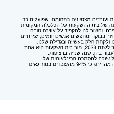
 ועובדים מצטיינים בתחומם, שפועלים כדי
 של בית ההשקעות על הכלכלה המקומית
רה, וחשוב לנו להקפיד על אווירה טובה
וך בבוקר ומחפשים אנשים יוזמים, יצירתיים
 ולקחת חלק בעשייה ובגדילה שלנו.
על פי דירוג cofaceBDI ומגזין דה מרקר לשנת 2023, מור בית השקעות היא אחת
אל שזכה להסמכה הבינלאומית של
ארגון Great Place To Work. עוד עולה מהדירוג כי 94% מהעובדים במור גאים