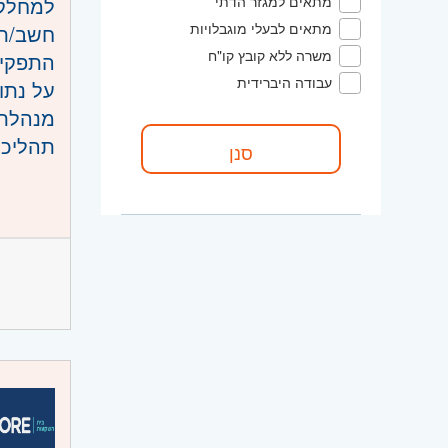
מתאים למגזר הדתי
מתאים לבעלי מוגבלויות
חשב/ת
משרה ללא קובץ קו"ח
התפקיד
עבודה היברידית
על נתו
תהליכי
ההון בי
דרישות
רואה ח
הכרות עם כללי הIFRS וערי
ניסיון
ידע והי
יכולת 
הכרות עם ה-
נסיון 
היקף 
חריצות
יכולת 
קוד מ