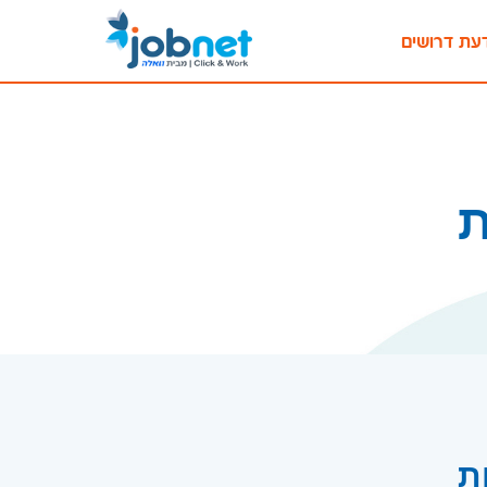
עת דרושים
ת
ת