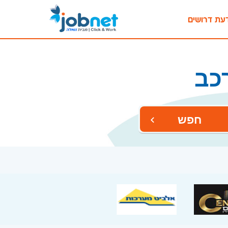
עת דרושים
כב
חפש