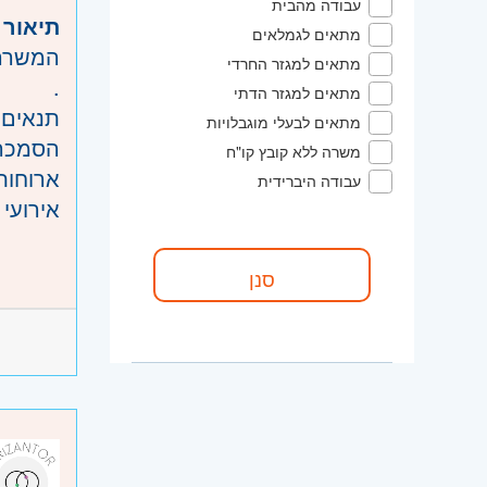
משרה 
עבודה מהבית
תיאור 
ימים א'-ה': 0
אזור:
ש
מתאים לגמלאים
המשרה 
יום אחד
השרון
מתאים למגזר החרדי
.
ימי שישי וע
מתאים למגזר הדתי
תנאים
.
מתאים לבעלי מוגבלויות
הסמכה 
שכר מע
משרה ללא קובץ קו"ח
ארוחות
.
עבודה היברידית
אירועי 
סביבת 
דרישות
.
חובה - 
תיאור 
יתרון 
קבלת ל
שליטה ביישומי d
עבודה 
תודעת 
הכנת ה
מסירת 
המשרה 
ניהול 
עבודה 
היקף 