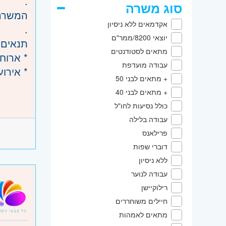
.
סוג משרה
המשרה 
אקדמאים ללא ניסיון
.
יוצאי 8200/ממר"ם
תנאים
מתאים לסטודנטים
* ארוח
עבודה מועדפת
* אירוע
+ מתאים לבני 50
* סביב
דרישות
+ מתאים לבני 40
.
חובה - ניסיון
כולל נסיעות לחו"ל
תיאור 
חובה - 
עבודה בלילה
הבנת צ
פרילאנס
יתרון - ניסי
הצגת ד
דוברי שפות
ידע בסיסי 
ניהול 
ללא ניסיון
תודעת 
הכנת ה
עבודה לנוער
.
סגירת 
רילוקיישן
ליווי 
היקף 
חיילים משוחררים
המשרה 
.
מתאים לאמהות
קוד מ