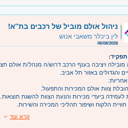
ת, אחריות ואמינות.
משרה:
משרה מלאה
ניהול אולם מוביל של רכבים בת"א!
שרה:
JB-00221
לין ביכלר משאבי אנוש
רכז
- תל אביב, פתח תקווה, רמת גן וגבעתיים, בקעת או
06/08/2026
עננה, כפר סבא והוד השרון, הרצליה ורמת השרון
תפקיד:
- ראשון לציון ונס- ציונה, רמלה לוד, רחובות, יבנה
מובילה ויציבה בענף הרכב דרוש/ה מנהל/ת אולם תצו
ים והגדולים באזור תל אביב.
אחריות:
והובלת צוות אולם המכירות והתפעול.
 לעמידה ביעדי מכירות והנעת הצוות להשגת תוצאות.
חוויית הלקוח ושיפור תהליכי המכירה והשירות.
שוטפת מול ממשקים מגוונים בארגון.
קרא עוד
:
עילות רכבי יד שנייה, כולל מלאי, רכש ולוגיסטיקה.
נתיים ניסיון בניהול - חובה.