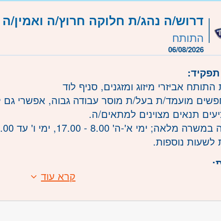
משרה:
משרה מלאה
דרוש/ה נהג/ת חלוקה חרוץ/ה ואמין/ה -
שרה:
523861
התותח
06/08/2026
רושלים
- ירושלים
יפה והכרמל
תפקיד:
תותח אביזרי מיזוג ומזגנים, סניף לוד
פשים מועמד/ת בעל/ת מוסר עבודה גבוה, אפשרי גם לל
יעים תנאים מצוינים למתאים/ה.
מלאה; ימי א'-ה' 8.00 - 17.00, ימי ו' עד 12.00- 8.00,
 לשעות נוספות.
:
קרא עוד
 ניסיון קודם - יתרון, אך לא חובה, הכשרה תינתן בחב
שיון נהיגה ב' מעל 4000 ק"ג - חובה.
 עבודה בצוות.
 עבודה פיזית.