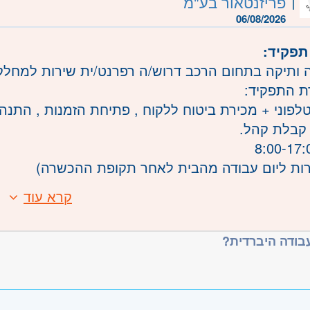
פריזנטאור בע"מ
06/08/2026
שרה:
861615
מלאה
תפקיד:
7:00-17:0
רון
- חדרה וזכרון יעקב, נתניה ועמק חפר, רעננה, כפר
 ותיקה בתחום הרכב דרוש/ה רפרנט/ית שירות למחל
 התפקיד:
לפוני + מכירת ביטוח ללקוח , פתיחת הזמנות , התנה
 קבלת קהל.
ולה - ייקבע במעמד ראיון
 עמלות
ות ליום עבודה מהבית לאחר תקופת ההכשרה)
ם מצוינים למתאימים/ת!
קרא עוד
:
יטוי ברמה טובה
ות עם משימות מרובות.
בודה היברדית?
 בעבודה ממוחשבת לרבות אקסל
נהיגה ב' – יתרון
ביצוע מספר משימות במקביל