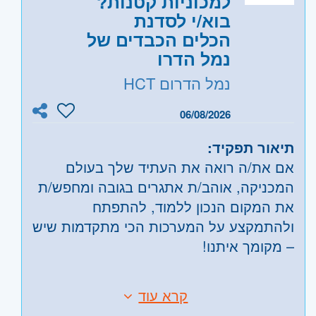
למכוניות קטנות?
וגבעתיים, בקעת אונו וגבעת שמואל, חולון
בוא/י לסדנת
ובת-ים, מודיעין, שוהם
הכלים הכבדים של
שרון
- חדרה וזכרון יעקב, נתניה ועמק חפר,
נמל הדרו
רעננה, כפר סבא והוד השרון, ראש העין,
נמל הדרום HCT
הרצליה ורמת השרון
06/08/2026
תיאור תפקיד:
אם את/ה רואה את העתיד שלך בעולם
המכניקה, אוהב/ת אתגרים בגובה ומחפש/ת
את המקום הנכון ללמוד, להתפתח
ולהתמקצע על המערכות הכי מתקדמות שיש
– מקומך איתנו!
נמל הדרום באשדוד (HCT) מזמין אותך
קרא עוד
דרישות:
להצטרף ללב העשייה בסדנת הרכב והציוד
השכלה של טכנאי/ת או הנדסאי/ת מכונות-