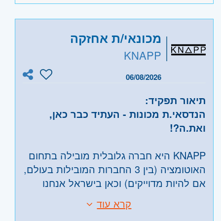
היקף משרה:
משרה מלאה
קוד משרה:
JB-3114
מכונאי/ת אחזקה
KNAPP
אזור:
מרכז
- תל אביב, פתח תקווה, רמת גן
וגבעתיים, בקעת אונו וגבעת שמואל, חולון
06/08/2026
ובת-ים, מודיעין, שוהם
השפלה
- ראשון לציון ונס- ציונה, רמלה לוד,
תיאור תפקיד:
רחובות, יבנה
הנדסאי.ת מכונות - העתיד כבר כאן,
ואת.ה?!
KNAPP היא חברה גלובלית מובילה בתחום
האוטומציה (בין 3 החברות המובילות בעולם,
אם להיות מדוייקים) וכאן בישראל אנחנו
בתהליכי צמיחה משמעותיים!
קרא עוד
דרישות:
אנחנו מגייסים טכנאי.ת אחזקה שיצטרפו