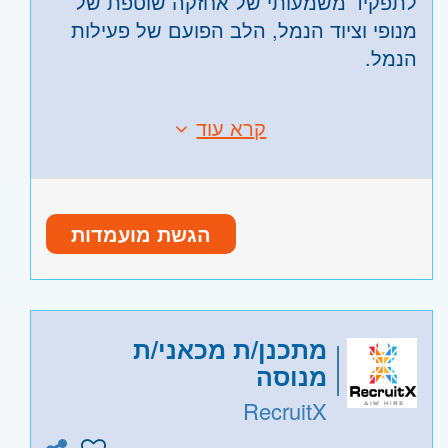
הרצליה ורמת השרון
לתפקיד משמעותי של אחזקה שוטפת של
מנופי וציוד הנמל, הלב הפועם של פעילות
הנמל.
זו לא עוד משרה- זו עבודה עם ציוד מתקדם,
קרא עוד
דרישות:
אחריות אמיתית והשפעה יומיומית על תנועת
השכלה של טכנאי/ הנדסאי מכונות- יתרון
סחורות בישראל
ניסיון באחזקה מכנית/ ציוד כבד (גם ניסיון
צבאי רלוונטי)
הגשת מועמדות
זמינות לעבודה במשמרות-24/06
היקף משרה:
משרה מלאה
,
משמרות
קוד משרה:
1005
מתכנן/ת מכאני/ת
אזור:
דרום
- אשדוד, אשקלון
מנוסה
השפלה
- ראשון לציון ונס- ציונה, רמלה לוד,
RecruitX
רחובות, יבנה