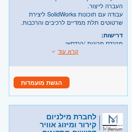
העברה לייצור.
עבודה עם תוכונות SolidWorks ליצירת
שרטוטים תלת ממדיים לרכיבים והרכבות.
דרישות:
מהנדס מכונות /הנדסאי
קרא עוד
שליטה טובה בתוכנות SolidWorks – חובה.
ידע בתוכנת Inventor- יתרון.
ידע בתכנון זיווד אלקטרוני – יתרון.
שליטה בתוכנות OFFICE, .
הגשת מועמדות
בעל יכולות עבודה עצמאית ובצוות.
הכרת תחום מערכות הבדיקה – יתרון.
היקף משרה:
משרה מלאה
קוד משרה:
7357
לחברת מילניום
אזור:
צפון
- גליל, טבריה והכנרת, עפולה,
קירור ומיזוג אוויר
נצרת ובית שאן, עכו, נהריה והגליל המערבי,