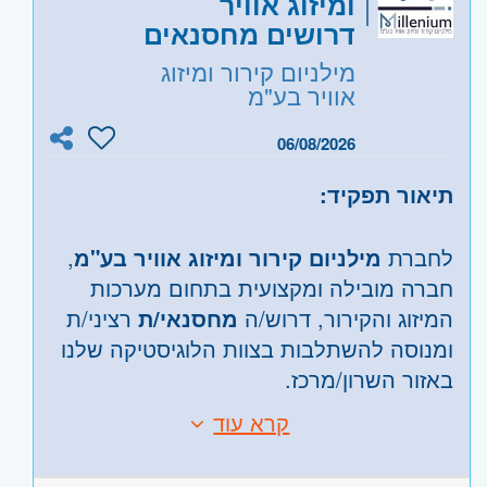
ומיזוג אוויר
היקף משרה:
משרה מלאה
משמעותיים
דרושים מחסנאים
מחויבות לפתרון בעיות בקרב לקוחות
קוד משרה:
JB-00006
מילניום קירור ומיזוג
משרה מלאה , עבודת שטח
אוויר בע"מ
אזור:
מרכז
- תל אביב, פתח תקווה, רמת גן
וגבעתיים, בקעת אונו וגבעת שמואל, חולון
06/08/2026
ובת-ים, מודיעין, שוהם
תיאור תפקיד:
שרון
- חדרה וזכרון יעקב, נתניה ועמק חפר,
רעננה, כפר סבא והוד השרון, ראש העין,
לחברת
מילניום קירור ומיזוג אוויר בע"מ
,
הרצליה ורמת השרון
חברה מובילה ומקצועית בתחום מערכות
המיזוג והקירור, דרוש/ה
מחסנאי/ת
רציני/ת
ומנוסה להשתלבות בצוות הלוגיסטיקה שלנו
באזור השרון/מרכז.
קרא עוד
ניהול מלאי ממוחשב באופן שוטף.
דרישות:
קליטת מלאי בתוכנות מחשב ייעודיות.