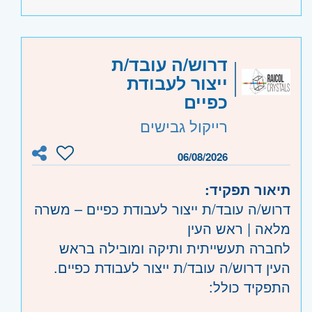
- יסודיות, ירידה לפרטים
- מוכרת כעבודה מועדפת - מתאים גם
לחיילים משוחררים מסדנאות של חימוש /
היקף משרה:
משרה מלאה
דרוש/ה עובד/ת
שיריון ואגף טכני של חייל האוויר
ייצור לעבודת
קוד משרה:
780829
כפיים
אזור:
מרכז
- תל אביב, פתח תקווה, רמת גן
רייקול גבישים
וגבעתיים, בקעת אונו וגבעת שמואל, חולון
ובת-ים, מודיעין
06/08/2026
שרון
- חדרה וזכרון יעקב, נתניה ועמק חפר,
תיאור תפקיד:
רעננה, כפר סבא והוד השרון, ראש העין,
דרוש/ה עובד/ת ייצור לעבודת כפיים – משרה
הרצליה ורמת השרון
מלאה | ראש העין
השפלה
- ראשון לציון ונס- ציונה, רחובות
לחברה תעשייתית ותיקה ומובילה בראש
העין דרוש/ה עובד/ת ייצור לעבודת כפיים.
התפקיד כולל: