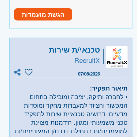
קבלה והוצאת סחורות מהמחסן.
עדיפות להשכלה רלוונטית בתחום
ביצוע ספירות מלאי תקופתיות.
הגשת מועמדות
ניסיון מוכח בעבודה של שנתיים
עבודה הכוללת רישיון מלגזה.
בתחום הלוגיסטיקה וניהול מחסן
ידע טכני רחב - חובה
ניסיון במחשוב ותוכנות ניהול מלאי
טכנאי/ת שירות
כוח פיזי
RecruitX
יחסי אנוש מעולים
ניידות חובה
היקף משרה:
משרה מלאה
07/08/2026
קוד משרה:
JB-00002
תיאור תפקיד:
• לחברה ותיקה, יציבה ומובילה בתחום
אזור:
מרכז
- תל אביב, פתח תקווה, רמת גן
המכשור והציוד למעבדות מחקר ומוסדות
וגבעתיים, בקעת אונו וגבעת שמואל, חולון
מדעיים, דרוש/ה טכנאי/ת שירות לתפקיד
ובת-ים
טכני משמעותי ומגוון. הזדמנות מצוינת
שרון
- רעננה, כפר סבא והוד השרון, ראש
למועמדים/ות בתחילת דרכם/ן המעוניינים/ות
העין