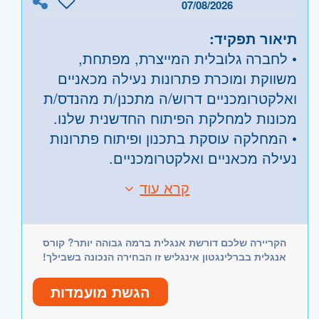
07/08/2026
תיאור תפקיד:
• לחברה גלובלית המייצרת, מפתחת,
משווקת ומוכרת פתרונות נעילה מכאניים
ואלקטרומכניים דרוש/ה מתכנן/ת מהנדס/ת
מכונות למחלקת הפיתוח החדשנית שלנו.
• המחלקה עוסקת בתכנון ופיתוח פתרונות
נעילה מכאניים ואלקטרומכניים.
• התפקיד כולל אינטראקציה עם לקוחות
קרא עוד
דרישות:
בארץ ובחו"ל, ויצירת תהליכים ופיתוח
• דרישות:
מוצרים אמינים וחדשניים.
• תואר ראשון בהנדסת מכונות - חובה
הקריירה שלכם דורשת אנגלית ברמה גבוהה יותר? קורס
• ניסיון בפיתוח מכלולים מכאניים - חובה.
אנגלית בברלינגטון אינגליש זו הבחירה הנכונה בשבילך!
• שליטה מלאה ב-SolidWorks - חובה
• ניסיון בתחום המכאניקה העדינה - יתרון
הגשת מועמדות
• אנגלית ברמה טובה - חובה