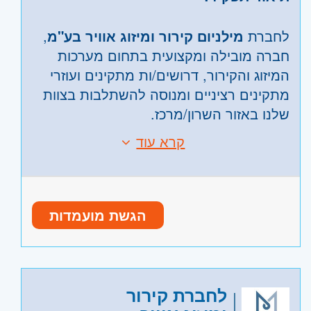
לחברת
מילניום קירור ומיזוג אוויר בע"מ
,
חברה מובילה ומקצועית בתחום מערכות
המיזוג והקירור, דרושים/ות מתקינים ועוזרי
מתקינים רציניים ומנוסה להשתלבות בצוות
שלנו באזור השרון/מרכז.
קרא עוד
התקנות של מערכות מיזוג אויר עם
דרישות:
ידע וניסיון בטיפול במערכות VRF,מזגנים
עיליים , מיני מרכזי, יטאות ניסיון מוכח
מתגוררים במרכז הארץ בלבד
חובה!!
הגשת מועמדות
ידע וניסיון בהתקנות והכנת תשתיות
יכולת הבנה וביצוע בפרויקטים השונים
למיזוג אויר
קריאת תכניות - חובה
ידע בהתקנות מזגנים עיליים, מיני
תעודת טכנאי/ חשמלאי/ הנדסאי מיזוג
מרכזי, VRF, יטאות
וקירור- יתרון משמעותי
לחברת קירור
עבודה מול פרויקטים בסדרי גודל