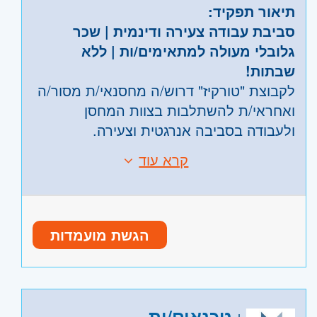
תיאור תפקיד:
סביבת עבודה צעירה ודינמית | שכר
גלובלי מעולה למתאימים/ות | ללא
שבתות!
לקבוצת "טורקיז" דרוש/ה מחסנאי/ת מסור/ה
ואחראי/ת להשתלבות בצוות המחסן
ולעבודה בסביבה אנרגטית וצעירה.
קרא עוד
דרישות:
תיאור התפקיד:
הגעה עצמאית – חובה.
קבלת סחורה, פריקה, סידור וארגון
ניסיון קודם – לא חובה (הכשרה מלאה
המחסן.
הגשת מועמדות
תינתן במקום!).
שמירה שוטפת על הסדר והניקיון
רצינות, אחריות, "ראש גדול" ורצון
במחסן.
לעבוד.
אחריות על הכנת הזמנות והוצאתן
נכונות לעבודה פיזית קלה ולעבודת
בהתאם לצורך.
טכנאים/ות