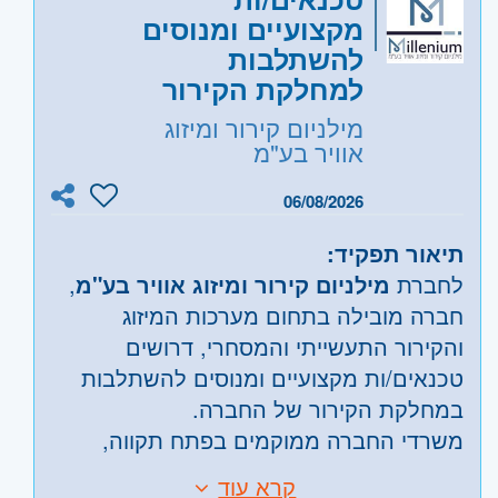
צוות.
עבודה כחלק מצוות בסביבת עבודה
מקצועיים ומנוסים
דינמית וקצבית.
להשתלבות
היקף משרה:
משרה מלאה
למחלקת הקירור
תנאי המשרה:
קוד משרה:
JB-00005
מילניום קירור ומיזוג
אוויר בע"מ
ימי עבודה:
ימים א'–ו' (ללא שבתות!).
אזור:
מרכז
- תל אביב, פתח תקווה, רמת גן
שעות עבודה:
ימים א'–ה': 07:00 –
וגבעתיים, בקעת אונו וגבעת שמואל, חולון
06/08/2026
16:00 יום ו': 07:00 – 15:00
ובת-ים, מודיעין, שוהם
תיאור תפקיד:
שכר:
שכר גלובלי מעולה
שרון
- חדרה וזכרון יעקב, נתניה ועמק חפר,
לחברת
מילניום קירור ומיזוג אוויר בע"מ
,
למתאימים/ות.
רעננה, כפר סבא והוד השרון, ראש העין,
חברה מובילה בתחום מערכות המיזוג
אופי העבודה
: סביבת עבודה צעירה,
הרצליה ורמת השרון
והקירור התעשייתי והמסחרי, דרושים
דינמית ותומכת.
טכנאים/ות מקצועיים ומנוסים להשתלבות
במחלקת הקירור של החברה.
משרדי החברה ממוקמים בפתח תקווה,
והעבודה הינה עבודת שטח דינמית
קרא עוד
דרישות: