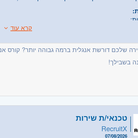
:
ת:
קרא עוד
 ראשון בהנדסת מכונות - חובה
ן בפיתוח מכלולים מכאניים - חובה.
 ב-SolidWorks - חובה
רה שלכם דורשת אנגלית ברמה גבוהה יותר? קורס אנגל
ן בתחום המכאניקה העדינה - יתרון
ה בשבילך!
ית ברמה טובה - חובה
משרה:
משרה מלאה
שרה:
JB-3114
רכז
- תל אביב, פתח תקווה, רמת גן וגבעתיים, בקעת אונ
טכנאי/ת שירות
- ראשון לציון ונס- ציונה, רמלה לוד, רחובות, יבנה
RecruitX
07/08/2026