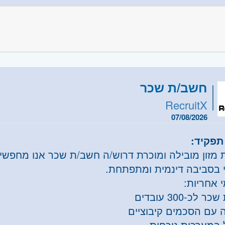
תיקי ייצור ותיעוד טכני
תוכנת AutoCAD (גרסה 16 ומעלה) – חובה
ן בקריאת תוכניות חשמל ופיקוד – חובה
 טכנית בתחום לוחות חשמל ופיקוד ובקרה משרה מלא
די החברה-רמלה
משרה:
משרה מלאה
חשב/ת שכר
שרה:
JB-5093
RecruitX
רכז
- תל אביב, פתח תקווה, רמת גן וגבעתיים, בקעת אונ
07/08/2026
תפקיד:
- ראשון לציון ונס- ציונה, רמלה לוד, רחובות, יבנה
 מזון מובילה ומוכרת דרוש/ה חשב/ת שכר אנו מחפש
 בסביבה דינמית ומתפתחת.
 אחריות:
 לכ-300 עובדים
ה עם הסכמים קיבוציים
ל במערכות נוכחות