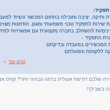
תפקיד:
ה ותיקה, יציבה ומובילה בתחום המכשור והציוד למעב
ת שירות לתפקיד טכני משמעותי ומגוון. הזדמנות מצוי
ינים/ות להשתלב בחברה מקצועית עם אפשרויות למיד
רת התפקיד -
 המכשירים במעבדה ובדיקתם
ה ללקוחות והפעלתם
טיפולים שוטפים תחזוקה ותחזוקת שבר. התפקיד הינו עצ
קרא עוד
:
שירותיות.
טכני באחד או יותר מהתחומים: חשמל / אלקטרוניקה / מ
ובה
רה שלכם דורשת אנגלית ברמה גבוהה יותר? קורס אנגל
ן נהיגה
ה בשבילך!
ן בתיקון ותחזוקת אוטוקלבים – יתרון
יות, אדיבות ויחסי אנוש טובים
ת למידה מהירה וניהול משימות באופן עצמאי