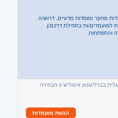
דות מחקר ומוסדות מדעיים, דרוש/ה
נת למועמדים/ות בתחילת דרכם/ן
ה והתפתחות.
מאי ודורש יכולת פתרון בעיות, אחריות
כאניקה / מיתוג ובקרה / קירור אנגלית
ית בברלינגטון אינגליש זו הבחירה
הגשת מועמדות