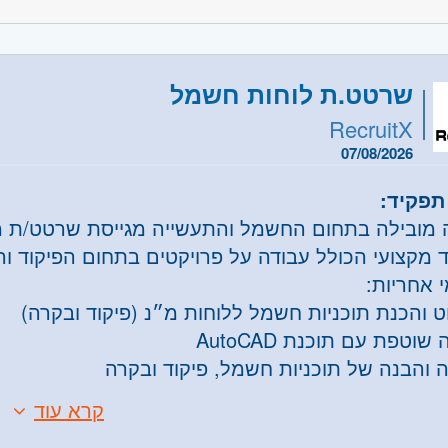
משרה:
משרה מלאה
שרה:
JB-5034
שרטט.ת לוחות חשמל
רכז
- רמת גן וגבעתיים
RecruitX
- ירושלים, יהודה ושומרון, בית שמש
- ראשון לציון ונס- ציונה, רמלה לוד, רחובות, יבנה
07/08/2026
תפקיד:
 מובילה בתחום החשמל והתעשייה מגייסת שרטט/ת מ
 מקצועי הכולל עבודה על פרויקטים בתחום הפיקוד
 אחריות:
ט והכנת תוכניות חשמל ללוחות מ״נ (פיקוד ובקרה)
שוטפת עם תוכנת AutoCAD
ה והבנה של תוכניות חשמל, פיקוד ובקרה
ן ושיפור שרטוטים בהתאם לדרישות פרויקט
קרא עוד
:
 מול צוותי הנדסה, ייצור ותפעול
ן של לפחות 5 שנים בשרטוט לוחות חשמל מ״נ – חובה