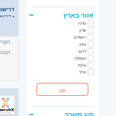
דרישות
אזור בארץ
• דרישו
• תואר
מרכז
• ניסיו
שרון
• שליטה מלאה
ירושלים
הקריי
• ניסיו
צפון
הנכונ
דרום
• אנגל
השפלה
היקף 
אילת
חו"ל
קוד מ
אזור:
מ
שוהם
השפלה
סוג משרה