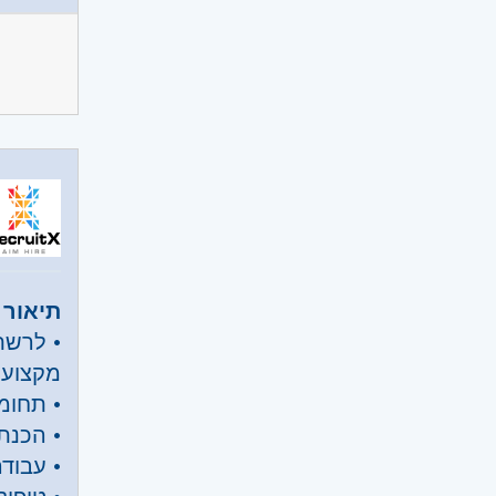
• הכנת 
• שליטה מלאה ב
• ניסיו
• הבנה
• במשר
היקף 
קוד מ
אזור:
מ
שוהם
תיאור 
השפלה
• לרשת
מקצועי
• תחומי
• הכנת שכר
• עבוד
• טיפו