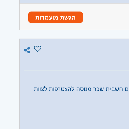
הגשת מועמדות
ה א-ה
ו וגבעת שמואל, חולון ובת-ים, מודיעין,
ים חשב/ת שכר מנוסה להצטרפות לצוות