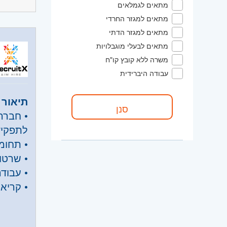
היקף 
מתאים לגמלאים
מתאים למגזר החרדי
קוד מ
מתאים למגזר הדתי
מתאים לבעלי מוגבלויות
אזור:
מ
משרה ללא קובץ קו"ח
ירושלים
עבודה היברידית
השפלה
תיאור 
• חברה
לתפקיד
• תחומי
• שרטו
• עבודה 
• קריא
• עדכו
דרישות
• עבודה
• דרישות: ניסיו