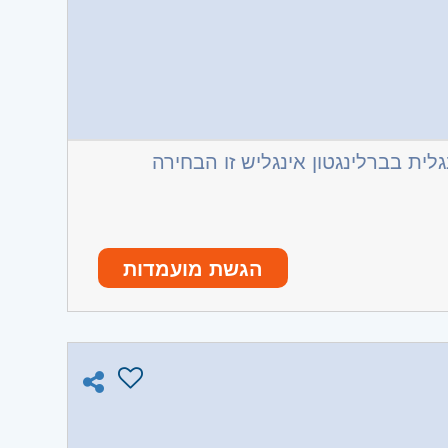
ית בברלינגטון אינגליש זו הבחירה
הגשת מועמדות
ו וגבעת שמואל, חולון ובת-ים, מודיעין,