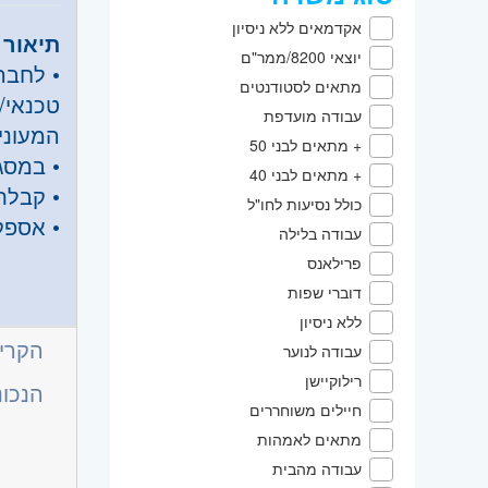
אקדמאים ללא ניסיון
תיאור 
יוצאי 8200/ממר"ם
• לחבר
מתאים לסטודנטים
טכנאי/
עבודה מועדפת
המעוני
+ מתאים לבני 50
• במסג
+ מתאים לבני 40
• קבלת
כולל נסיעות לחו"ל
• אספק
עבודה בלילה
• מתן 
פרילאנס
דרישות
גבוהה ו
דוברי שפות
• ידע 
ללא ניסיון
ברמה ט
הקריי
עבודה לנוער
• רישיו
רילוקיישן
הנכונ
• ניסיו
חיילים משוחררים
• שירות
מתאים לאמהות
• יכול
עבודה מהבית