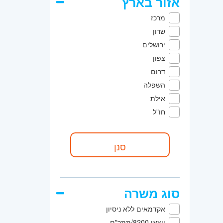
אזור בארץ
מרכז
שרון
ירושלים
צפון
דרום
השפלה
אילת
חו"ל
סוג משרה
אקדמאים ללא ניסיון
יוצאי 8200/ממר"ם