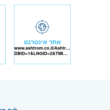
אתר אינטרנט
www.ashtrom.co.il/Ashtrom/Templates/Show
DBID=1&LNGID=2&TMID=101010&FID=1045