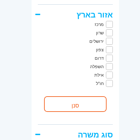
אזור בארץ
מרכז
שרון
ירושלים
צפון
דרום
השפלה
אילת
חו"ל
סוג משרה