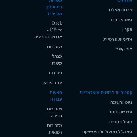
אודותינו
משרות
בתחומים
פרסם אצלנו
מובילים
גיוס עובדים
Back
תקנון
Office -
אדמיניסטרציה
מדיניות פרטיות
מזכירות
צור קשר
מנהל
משרד
פקידות
עוזר מנהל
קטגוריות דרושים פופלאריות
הצעות
עבודה
גיוס והשמה
מזכירות
מכירות שטח
בכירה
ניהול כספים
מזכירות
סמנכ"ל תפעול ולוגיסטיקה
רפואית