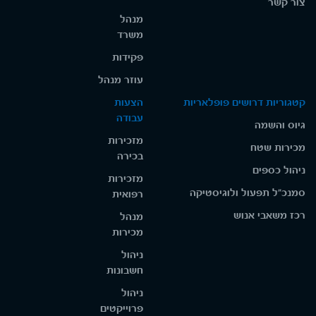
צור קשר
מנהל
משרד
פקידות
עוזר מנהל
קטגוריות דרושים פופלאריות
הצעות
עבודה
גיוס והשמה
מזכירות
מכירות שטח
בכירה
ניהול כספים
מזכירות
סמנכ"ל תפעול ולוגיסטיקה
רפואית
רכז משאבי אנוש
מנהל
מכירות
ניהול
חשבונות
ניהול
פרוייקטים