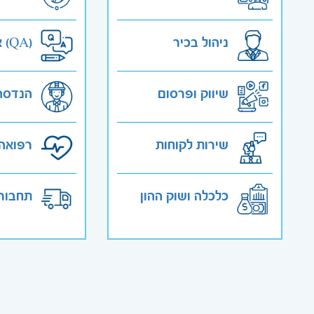
ניהול בכיר
אבטחת איכות (QA)
שיווק ופרסום
הנדסה
שירות לקוחות
רפואה 
כלכלה ושוק ההון
תחבורה