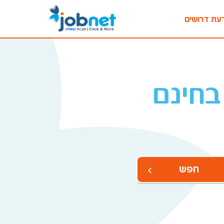
עת דרושים
בחינם
חפש