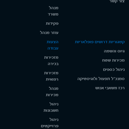
צור קשר
מנהל
משרד
פקידות
עוזר מנהל
קטגוריות דרושים פופלאריות
הצעות
עבודה
גיוס והשמה
מזכירות
מכירות שטח
בכירה
ניהול כספים
מזכירות
סמנכ"ל תפעול ולוגיסטיקה
רפואית
רכז משאבי אנוש
מנהל
מכירות
ניהול
חשבונות
ניהול
פרוייקטים