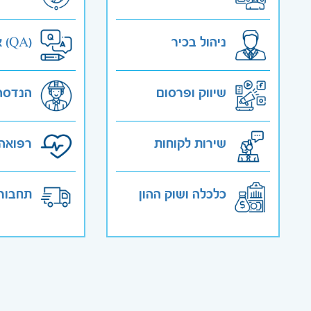
ניהול בכיר
אבטחת איכות (QA)
שיווק ופרסום
הנדסה
שירות לקוחות
רפואה 
כלכלה ושוק ההון
תחבורה