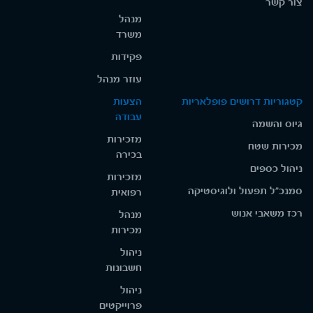
צור קשר
מנהל
משרד
פקידות
עוזר מנהל
קטגוריות דרושים פופלאריות
הצעות
עבודה
גיוס והשמה
מזכירות
מכירות שטח
בכירה
ניהול כספים
מזכירות
סמנכ"ל תפעול ולוגיסטיקה
רפואית
רכז משאבי אנוש
מנהל
מכירות
ניהול
חשבונות
ניהול
פרוייקטים