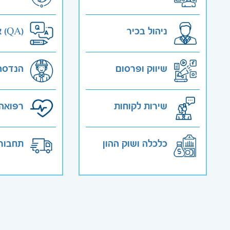
ניהול בכיר
אבטחת איכות (QA)
שיווק ופרסום
הנדסה
שירות לקוחות
רפואה 
כלכלה ושוק ההון
תחבורה