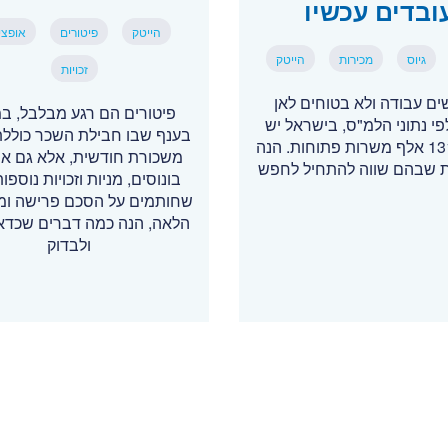
ובדים עכשיו
הייטק
פיטורים
אופצי
גיוס
מכירות
הייטק
זכויות
ם עבודה ולא בטוחים לאן
פיטורים הם רגע מבלבל, במ
לפי נתוני הלמ"ס, בישראל יש
בענף שבו חבילת השכר כוללת
יותר מ-131 אלף משרות פתוחות. הנה
משכורת חודשית, אלא גם אופ
 שבהם שווה להתחיל לחפש
בונוסים, מניות וזכויות נוספות
שחותמים על הסכם פרישה ומ
הלאה, הנה כמה דברים שכדאי
ולבדוק