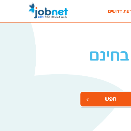
עת דרושים
בחינם
חפש