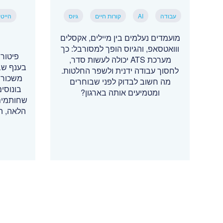
עבודה
AI
קורות חיים
גיוס
הייט
מועמדים נעלמים בין מיילים, אקסלים
ווואטסאפ, והגיוס הופך למסורבל: כך
פיטור
מערכת ATS יכולה לעשות סדר,
בענף שב
לחסוך עבודה ידנית ולשפר החלטות.
משכורת
מה חשוב לבדוק לפני שבוחרים
בונוסים
ומטמיעים אותה בארגון?
שחותמים
הלאה, ה