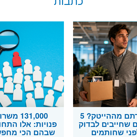
כתבות
פוטרתם מההייטק? 5
131,000 משר
 שחייבים לבדוק
פנויות: אלו התחו
פני שחותמים
שבהם הכי מחפש