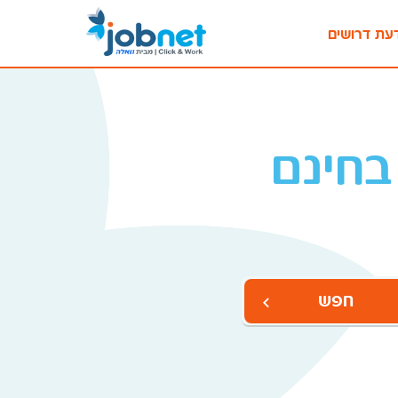
עת דרושים
בחינם
חפש