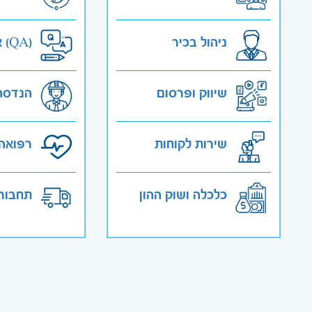
ניהול בכיר
אבטחת איכות (QA)
שיווק ופרסום
הנדסה
שירות לקוחות
רפואה 
כלכלה ושוק ההון
תחבורה