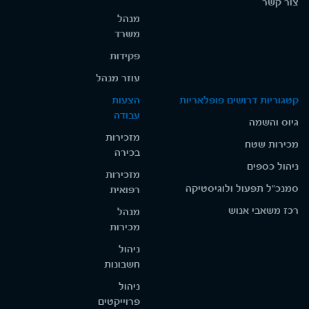
צור קשר
מנהל
משרד
פקידות
עוזר מנהל
קטגוריות דרושים פופלאריות
הצעות
עבודה
גיוס והשמה
מזכירות
מכירות שטח
בכירה
ניהול כספים
מזכירות
סמנכ"ל תפעול ולוגיסטיקה
רפואית
רכז משאבי אנוש
מנהל
מכירות
ניהול
חשבונות
ניהול
פרוייקטים