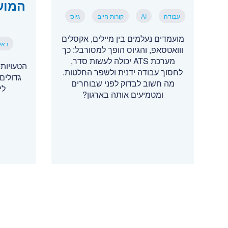
המוע
עבודה
AI
קורות חיים
גיוס
מועמדים נעלמים בין מיילים, אקסלים
ראיו
ווואטסאפ, והגיוס הופך למסורבל: כך
מערכת ATS יכולה לעשות סדר,
הטעויות
לחסוך עבודה ידנית ולשפר החלטות.
גדולים:
מה חשוב לבדוק לפני שבוחרים
לי
ומטמיעים אותה בארגון?