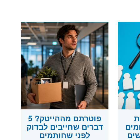
ות
פוטרתם מההייטק? 5
מים
דברים שחייבים לבדוק
ים
לפני שחותמים