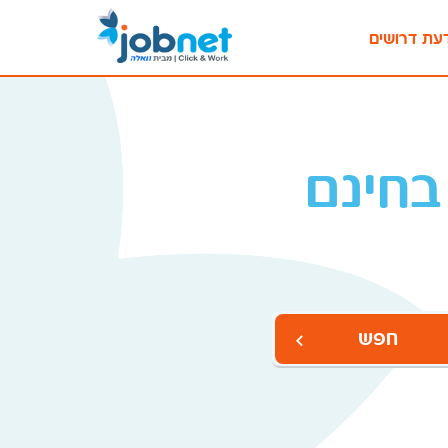
עת דרושים
בחינם
חפש