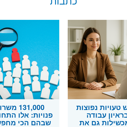
כתבות
טעויות נפוצות
131,000 משר
ראיון עבודה
פנויות: אלו התחו
שילות גם את
שבהם הכי מחפש