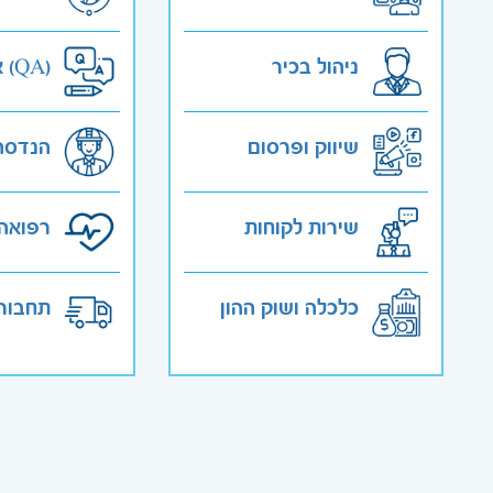
ניהול בכיר
אבטחת איכות (QA)
שיווק ופרסום
הנדסה
שירות לקוחות
רפואה 
כלכלה ושוק ההון
תחבורה