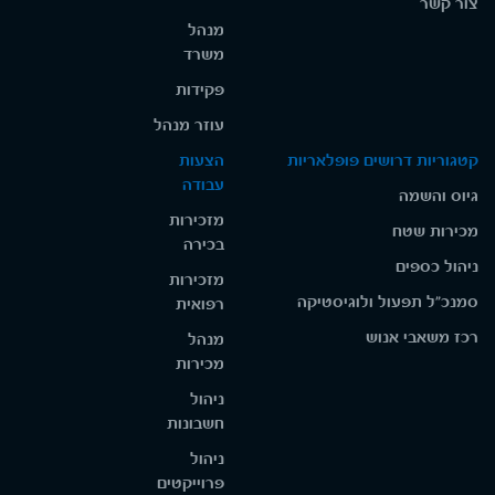
צור קשר
מנהל
משרד
פקידות
עוזר מנהל
קטגוריות דרושים פופלאריות
הצעות
עבודה
גיוס והשמה
מזכירות
מכירות שטח
בכירה
ניהול כספים
מזכירות
סמנכ"ל תפעול ולוגיסטיקה
רפואית
רכז משאבי אנוש
מנהל
מכירות
ניהול
חשבונות
ניהול
פרוייקטים