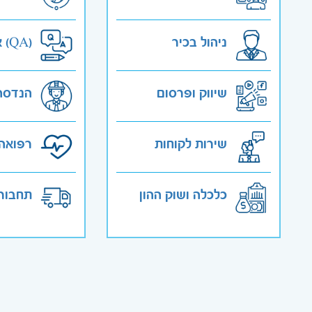
ניהול בכיר
אבטחת איכות (QA)
שיווק ופרסום
הנדסה
שירות לקוחות
רפואה 
כלכלה ושוק ההון
תחבורה