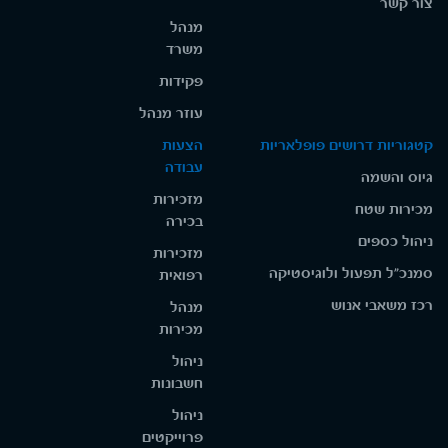
צור קשר
מנהל
משרד
פקידות
עוזר מנהל
קטגוריות דרושים פופלאריות
הצעות
עבודה
גיוס והשמה
מזכירות
מכירות שטח
בכירה
ניהול כספים
מזכירות
סמנכ"ל תפעול ולוגיסטיקה
רפואית
רכז משאבי אנוש
מנהל
מכירות
ניהול
חשבונות
ניהול
פרוייקטים