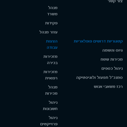
צור קשר
מנהל
משרד
פקידות
עוזר מנהל
קטגוריות דרושים פופלאריות
הצעות
עבודה
גיוס והשמה
מזכירות
מכירות שטח
בכירה
ניהול כספים
מזכירות
סמנכ"ל תפעול ולוגיסטיקה
רפואית
רכז משאבי אנוש
מנהל
מכירות
ניהול
חשבונות
ניהול
פרוייקטים