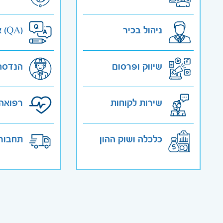
ניהול בכיר
אבטחת איכות (QA)
שיווק ופרסום
הנדסה
שירות לקוחות
רפואה 
כלכלה ושוק ההון
תחבורה