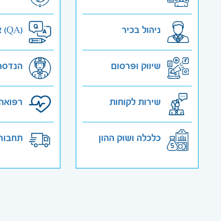
ניהול בכיר
אבטחת איכות (QA)
שיווק ופרסום
הנדסה
שירות לקוחות
רפואה 
כלכלה ושוק ההון
תחבורה