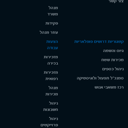
צור קשר
מנהל
משרד
פקידות
עוזר מנהל
קטגוריות דרושים פופלאריות
הצעות
עבודה
גיוס והשמה
מזכירות
מכירות שטח
בכירה
ניהול כספים
מזכירות
סמנכ"ל תפעול ולוגיסטיקה
רפואית
רכז משאבי אנוש
מנהל
מכירות
ניהול
חשבונות
ניהול
פרוייקטים