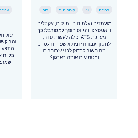
עבודה
AI
קורות חיים
גיוס
עבודה
מועמדים נעלמים בין מיילים, אקסלים
ווואטסאפ, והגיוס הופך למסורבל: כך
שוק הע
מערכת ATS יכולה לעשות סדר,
ומבוקשו
לחסוך עבודה ידנית ולשפר החלטות.
התפעול
מה חשוב לבדוק לפני שבוחרים
בלי תו
ומטמיעים אותה בארגון?
שמתאי