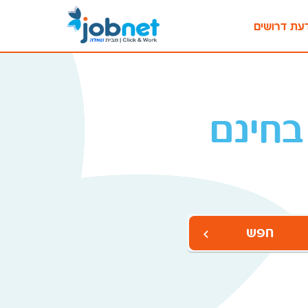
עת דרושים
בחינם
חפש