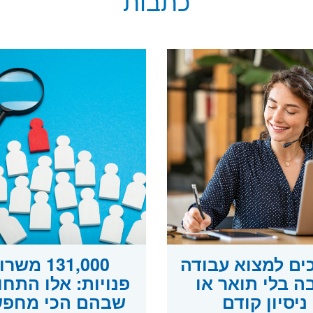
כתבות
כים למצוא עבודה
131,000 משר
ה בלי תואר או
פנויות: אלו התחו
ניסיון קודם
שבהם הכי מחפש