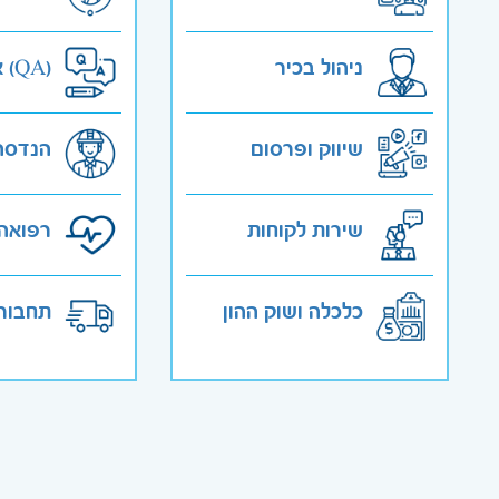
ניהול בכיר
אבטחת איכות (QA)
שיווק ופרסום
הנדסה
שירות לקוחות
רפואה 
כלכלה ושוק ההון
תחבורה