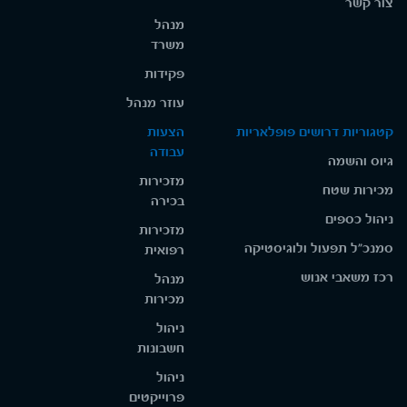
צור קשר
מנהל
משרד
פקידות
עוזר מנהל
קטגוריות דרושים פופלאריות
הצעות
עבודה
גיוס והשמה
מזכירות
מכירות שטח
בכירה
ניהול כספים
מזכירות
סמנכ"ל תפעול ולוגיסטיקה
רפואית
רכז משאבי אנוש
מנהל
מכירות
ניהול
חשבונות
ניהול
פרוייקטים