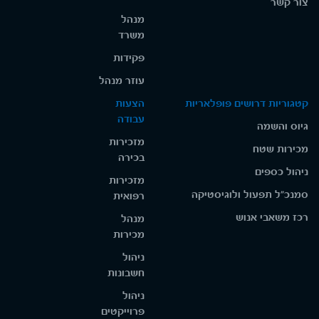
צור קשר
מנהל
משרד
פקידות
עוזר מנהל
קטגוריות דרושים פופלאריות
הצעות
עבודה
גיוס והשמה
מזכירות
מכירות שטח
בכירה
ניהול כספים
מזכירות
סמנכ"ל תפעול ולוגיסטיקה
רפואית
רכז משאבי אנוש
מנהל
מכירות
ניהול
חשבונות
ניהול
פרוייקטים