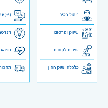
ניהול בכיר
אבטחת איכות (QA)
שיווק ופרסום
הנדסה
שירות לקוחות
רפואה 
כלכלה ושוק ההון
תחבורה