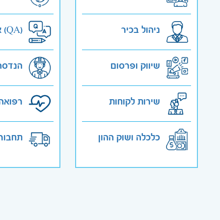
ניהול בכיר
אבטחת איכות (QA)
שיווק ופרסום
הנדסה
שירות לקוחות
רפואה 
כלכלה ושוק ההון
תחבורה