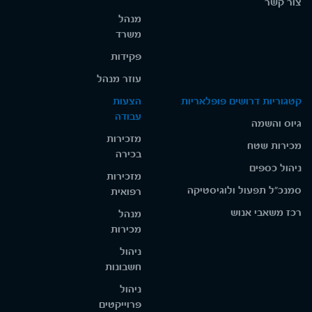
צור קשר
מנהל
משרד
פקידות
עוזר מנהל
קטגוריות דרושים פופלאריות
הצעות
עבודה
גיוס והשמה
מזכירות
מכירות שטח
בכירה
ניהול כספים
מזכירות
סמנכ"ל תפעול ולוגיסטיקה
רפואית
רכז משאבי אנוש
מנהל
מכירות
ניהול
חשבונות
ניהול
פרוייקטים