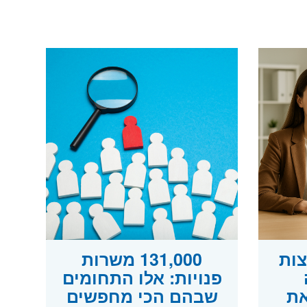
צות
131,000 משרות
פנויות: אלו התחומים
את
שבהם הכי מחפשים