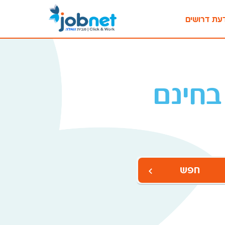
עת דרושים
בחינם
חפש