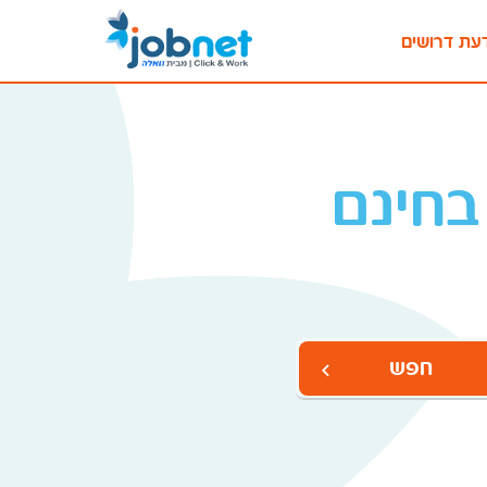
עת דרושים
בחינם
חפש