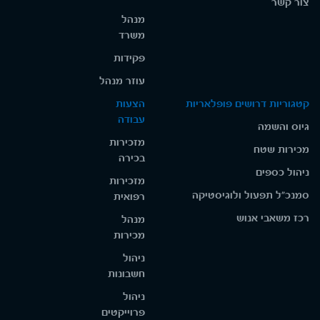
צור קשר
מנהל
משרד
פקידות
עוזר מנהל
קטגוריות דרושים פופלאריות
הצעות
עבודה
גיוס והשמה
מזכירות
מכירות שטח
בכירה
ניהול כספים
מזכירות
סמנכ"ל תפעול ולוגיסטיקה
רפואית
רכז משאבי אנוש
מנהל
מכירות
ניהול
חשבונות
ניהול
פרוייקטים