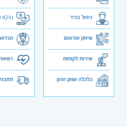
ניהול בכיר
אבטחת איכות (QA)
שיווק ופרסום
הנדסה
שירות לקוחות
רפואה 
כלכלה ושוק ההון
תחבורה