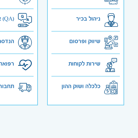
ניהול בכיר
אבטחת איכות (QA)
שיווק ופרסום
הנדסה
שירות לקוחות
רפואה 
כלכלה ושוק ההון
תחבורה