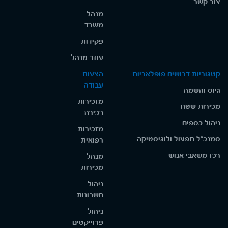
צור קשר
מנהל
משרד
פקידות
עוזר מנהל
קטגוריות דרושים פופלאריות
הצעות
עבודה
גיוס והשמה
מזכירות
מכירות שטח
בכירה
ניהול כספים
מזכירות
סמנכ"ל תפעול ולוגיסטיקה
רפואית
רכז משאבי אנוש
מנהל
מכירות
ניהול
חשבונות
ניהול
פרוייקטים