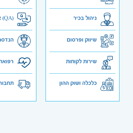
ניהול בכיר
אבטחת איכות (QA)
שיווק ופרסום
הנדסה
שירות לקוחות
רפואה 
כלכלה ושוק ההון
תחבורה