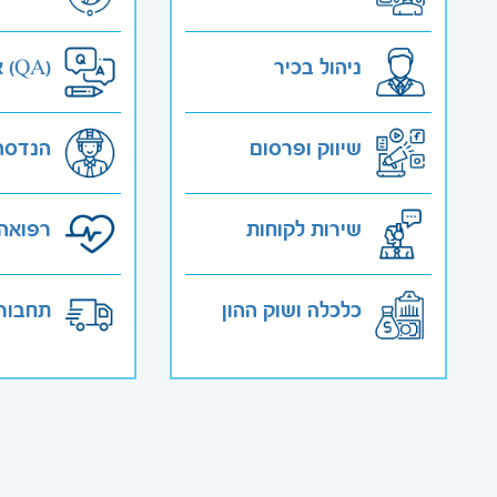
ניהול בכיר
אבטחת איכות (QA)
שיווק ופרסום
הנדסה
שירות לקוחות
רפואה 
כלכלה ושוק ההון
תחבורה