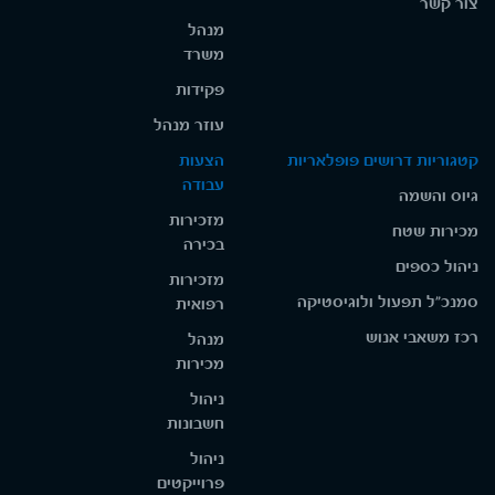
צור קשר
מנהל
משרד
פקידות
עוזר מנהל
קטגוריות דרושים פופלאריות
הצעות
עבודה
גיוס והשמה
מזכירות
מכירות שטח
בכירה
ניהול כספים
מזכירות
סמנכ"ל תפעול ולוגיסטיקה
רפואית
רכז משאבי אנוש
מנהל
מכירות
ניהול
חשבונות
ניהול
פרוייקטים