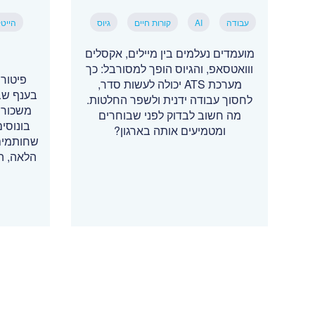
עבודה
AI
קורות חיים
גיוס
הייט
מועמדים נעלמים בין מיילים, אקסלים
ווואטסאפ, והגיוס הופך למסורבל: כך
פיטור
מערכת ATS יכולה לעשות סדר,
בענף שב
לחסוך עבודה ידנית ולשפר החלטות.
משכורת
מה חשוב לבדוק לפני שבוחרים
בונוסים
ומטמיעים אותה בארגון?
שחותמים
הלאה, ה