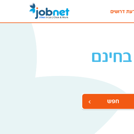
עת דרושים
בחינם
חפש