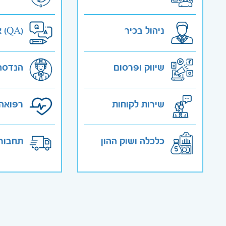
ניהול בכיר
אבטחת איכות (QA)
שיווק ופרסום
הנדסה
שירות לקוחות
רפואה 
כלכלה ושוק ההון
תחבורה