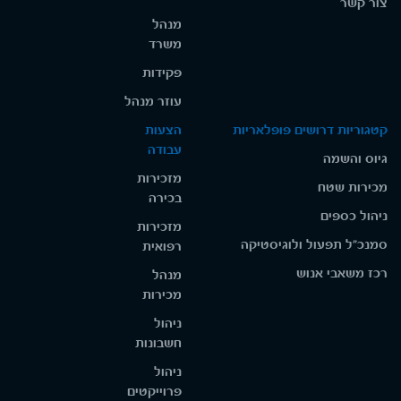
צור קשר
מנהל
משרד
פקידות
עוזר מנהל
קטגוריות דרושים פופלאריות
הצעות
עבודה
גיוס והשמה
מזכירות
מכירות שטח
בכירה
ניהול כספים
מזכירות
סמנכ"ל תפעול ולוגיסטיקה
רפואית
רכז משאבי אנוש
מנהל
מכירות
ניהול
חשבונות
ניהול
פרוייקטים