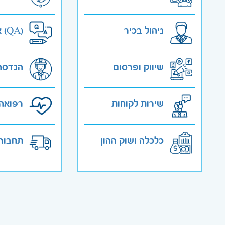
ניהול בכיר
אבטחת איכות (QA)
שיווק ופרסום
הנדסה
שירות לקוחות
רפואה 
כלכלה ושוק ההון
תחבורה