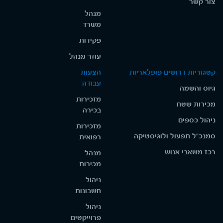
צור קשר
מנהל
משרד
פקידות
עוזר מנהל
קטגוריות דרושים פופלאריות
הצעות
עבודה
גיוס והשמה
מזכירות
מכירות שטח
בכירה
ניהול כספים
מזכירות
סמנכ"ל תפעול ולוגיסטיקה
רפואית
רכז משאבי אנוש
מנהל
מכירות
ניהול
חשבונות
ניהול
פרוייקטים