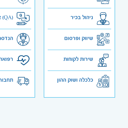
ניהול בכיר
אבטחת איכות (QA)
שיווק ופרסום
הנדסה
שירות לקוחות
רפואה 
כלכלה ושוק ההון
תחבורה