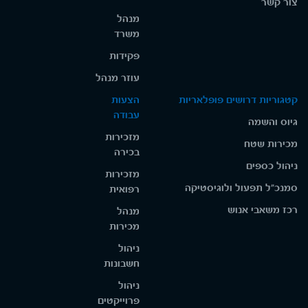
צור קשר
מנהל
משרד
פקידות
עוזר מנהל
קטגוריות דרושים פופלאריות
הצעות
עבודה
גיוס והשמה
מזכירות
מכירות שטח
בכירה
ניהול כספים
מזכירות
סמנכ"ל תפעול ולוגיסטיקה
רפואית
רכז משאבי אנוש
מנהל
מכירות
ניהול
חשבונות
ניהול
פרוייקטים