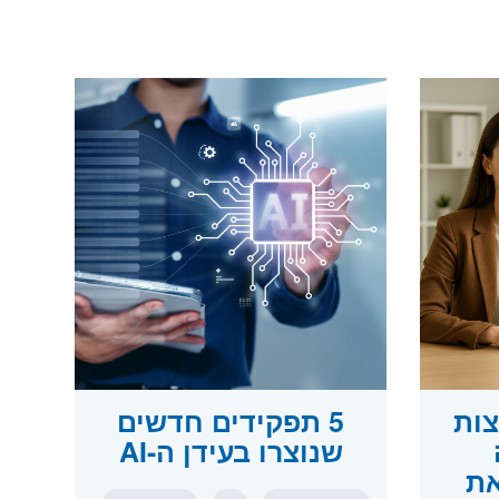
צות
5 תפקידים חדשים
שנוצרו בעידן ה-AI
את