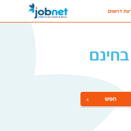
עת דרושים
בחינם
חפש