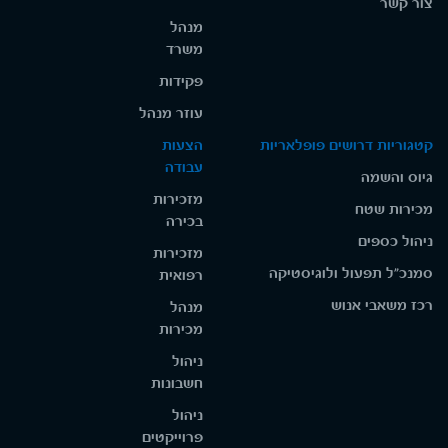
צור קשר
מנהל
משרד
פקידות
עוזר מנהל
קטגוריות דרושים פופלאריות
הצעות
עבודה
גיוס והשמה
מזכירות
מכירות שטח
בכירה
ניהול כספים
מזכירות
סמנכ"ל תפעול ולוגיסטיקה
רפואית
רכז משאבי אנוש
מנהל
מכירות
ניהול
חשבונות
ניהול
פרוייקטים