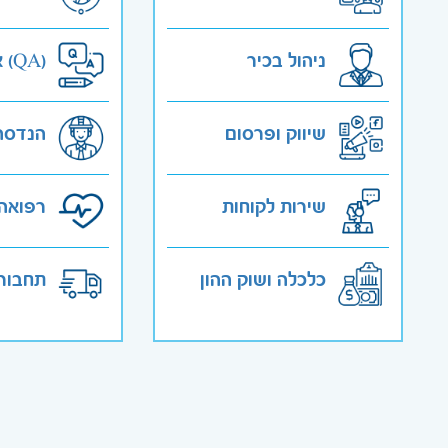
ניהול בכיר
אבטחת איכות (QA)
שיווק ופרסום
הנדסה
שירות לקוחות
רפואה 
כלכלה ושוק ההון
תחבורה