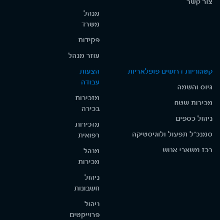
צור קשר
מנהל
משרד
פקידות
עוזר מנהל
קטגוריות דרושים פופלאריות
הצעות
עבודה
גיוס והשמה
מזכירות
מכירות שטח
בכירה
ניהול כספים
מזכירות
סמנכ"ל תפעול ולוגיסטיקה
רפואית
רכז משאבי אנוש
מנהל
מכירות
ניהול
חשבונות
ניהול
פרוייקטים