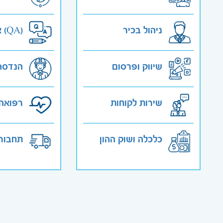
ניהול בכיר
אבטחת איכות (QA)
שיווק ופרסום
הנדסה
שירות לקוחות
רפואה 
כלכלה ושוק ההון
תחבורה