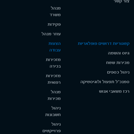
צור קשר
מנהל
משרד
פקידות
עוזר מנהל
קטגוריות דרושים פופלאריות
הצעות
עבודה
גיוס והשמה
מזכירות
מכירות שטח
בכירה
ניהול כספים
מזכירות
סמנכ"ל תפעול ולוגיסטיקה
רפואית
רכז משאבי אנוש
מנהל
מכירות
ניהול
חשבונות
ניהול
פרוייקטים