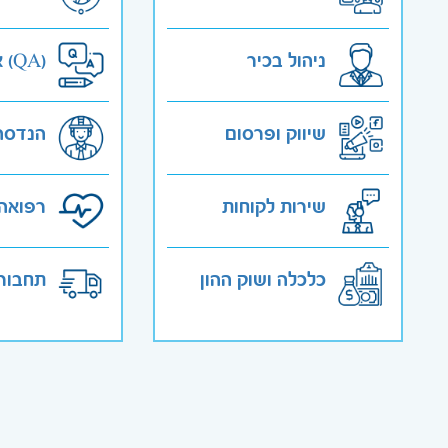
ניהול בכיר
אבטחת איכות (QA)
שיווק ופרסום
הנדסה
שירות לקוחות
רפואה 
כלכלה ושוק ההון
תחבורה