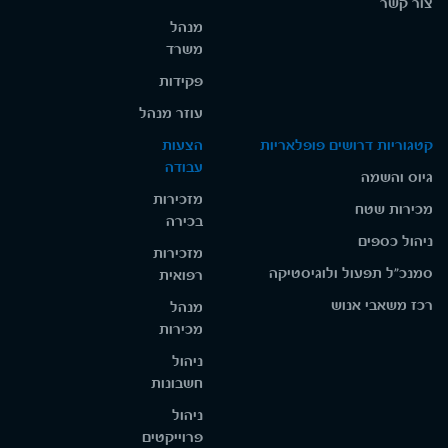
צור קשר
מנהל
משרד
פקידות
עוזר מנהל
קטגוריות דרושים פופלאריות
הצעות
עבודה
גיוס והשמה
מזכירות
מכירות שטח
בכירה
ניהול כספים
מזכירות
סמנכ"ל תפעול ולוגיסטיקה
רפואית
רכז משאבי אנוש
מנהל
מכירות
ניהול
חשבונות
ניהול
פרוייקטים