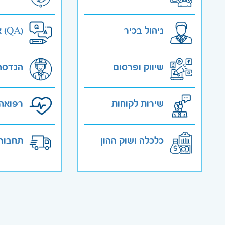
ניהול בכיר
אבטחת איכות (QA)
שיווק ופרסום
הנדסה
שירות לקוחות
רפואה 
כלכלה ושוק ההון
תחבורה