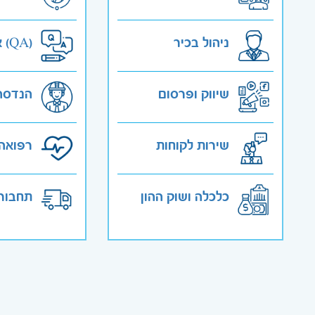
ניהול בכיר
אבטחת איכות (QA)
שיווק ופרסום
הנדסה
שירות לקוחות
רפואה 
כלכלה ושוק ההון
תחבורה