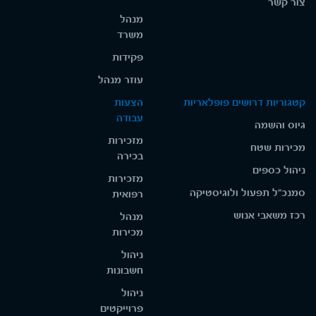
צור קשר
מנהל
משרד
פקידות
עוזר מנהל
קטגוריות דרושים פופלאריות
הצעות
עבודה
גיוס והשמה
מזכירות
מכירות שטח
בכירה
ניהול כספים
מזכירות
סמנכ"ל תפעול ולוגיסטיקה
רפואית
רכז משאבי אנוש
מנהל
מכירות
ניהול
חשבונות
ניהול
פרוייקטים