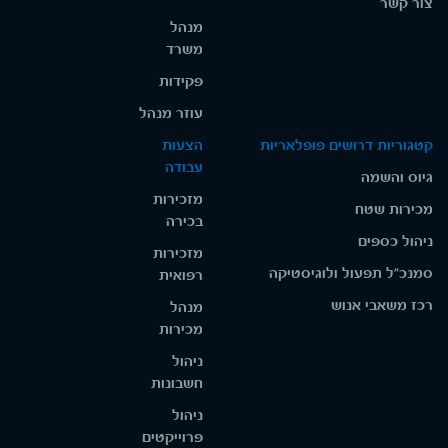
צור קשר
מנהל
משרד
פקידות
עוזר מנהל
קטגוריות דרושים פופלאריות
הצעות
עבודה
גיוס והשמה
מזכירות
מכירות שטח
בכירה
ניהול כספים
מזכירות
סמנכ"ל תפעול ולוגיסטיקה
רפואית
רכז משאבי אנוש
מנהל
מכירות
ניהול
חשבונות
ניהול
פרוייקטים