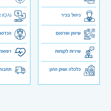
ניהול בכיר
אבטחת איכות (QA)
שיווק ופרסום
הנדסה
שירות לקוחות
רפואה 
כלכלה ושוק ההון
תחבורה